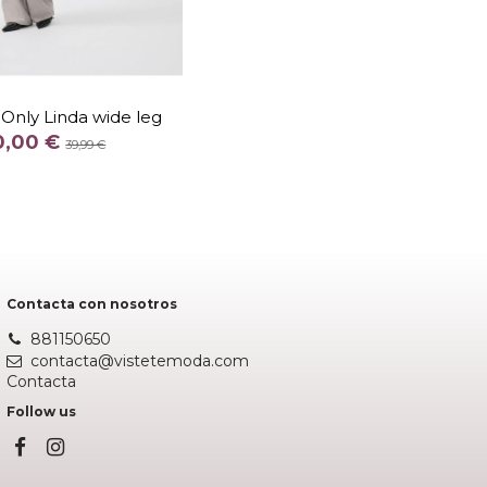
TALLA
S 32
M 32
XL 32
Only Linda wide leg
COLOR
0,00 €
39,99 €
CAMEL
AZUL
Añadir al carrito
Contacta con nosotros
881150650
contacta@vistetemoda.com
Contacta
Follow us