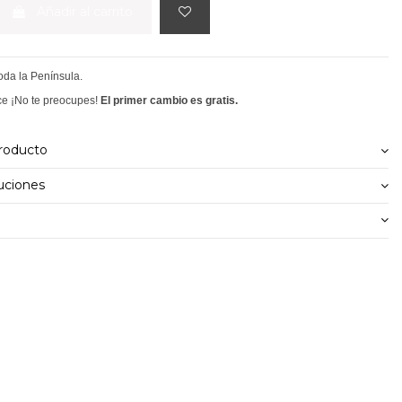
Añadir al carrito
toda la Península.
ce ¡No te preocupes!
El primer cambio es gratis.
producto
uciones