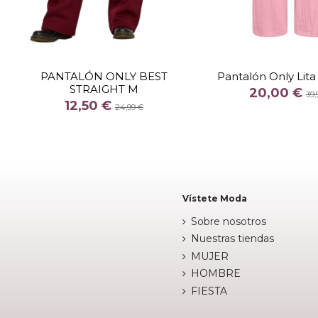
TALLA
TALLA
S
M
38/32
40/
PANTALÓN ONLY BEST
Pantalón Only Lita
STRAIGHT M
COLOR
COLOR
20,00 €
39,
12,50 €
GRANATE
BLA
24,99 €


Añadir al carrito
Añadir al c
Vístete Moda
Sobre nosotros
Nuestras tiendas
MUJER
HOMBRE
FIESTA