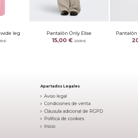
32
XS 32
TALLA
 wide leg
Pantalón Only Elise
Pantalón 
COLOR
15,00 €
2
99 €
29,99 €
NCO

Fuera de stock

arrito
Apartados Legales
Aviso legal
Condiciones de venta
Cláusula adicional de RGPD
Política de cookies
Inicio