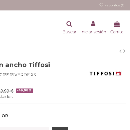
Favoritos (
0
)
Buscar
Iniciar sesión
Carrito
n ancho Tiffosi
065965.VERDE.XS
29,99 €
-49,98%
luidos
LOR