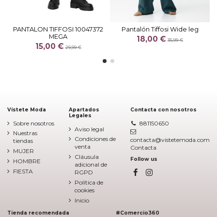
PANTALON TIFFOSI 10047372
Pantalón Tiffosi Wide leg
MEGA
18,00 €
35,99 €
15,00 €
29,99 €
Vístete Moda
Apartados
Contacta con nosotros
Legales
Sobre nosotros
881150650
Aviso legal
Nuestras
Condiciones de
contacta@vistetemoda.com
tiendas
venta
Contacta
MUJER
Cláusula
Follow us
HOMBRE
adicional de
FIESTA
RGPD
Política de
cookies
Inicio
Tienda recomendada
#Comercio360