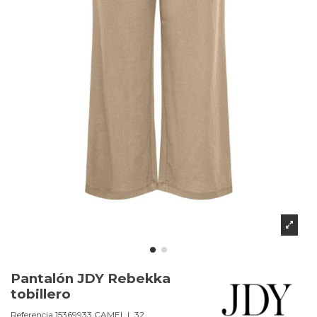
Pantalón JDY Rebekka
tobillero
Referencia
15369933.CAMEL.L 32