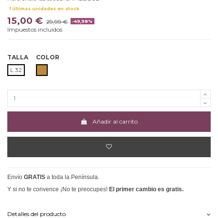
Últimas unidades en stock
15,00 €
29,99 €
-49,98%
Impuestos incluidos
TALLA
COLOR
CAMEL
L 32
Añadir al carrito
Envío
GRATIS
a toda la Península.
Y si no te convence ¡No te preocupes!
El primer cambio es gratis.
Detalles del producto