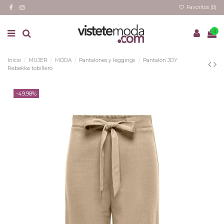
Favoritos (
0
)
0
Inicio
MUJER
MODA
Pantalones y leggings
Pantalón JDY
Rebekka tobillero
-49,98%