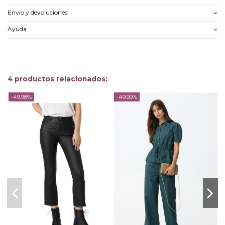
Envío y devoluciones
Ayuda
4 productos relacionados:
-49,98%
-49,99%
-