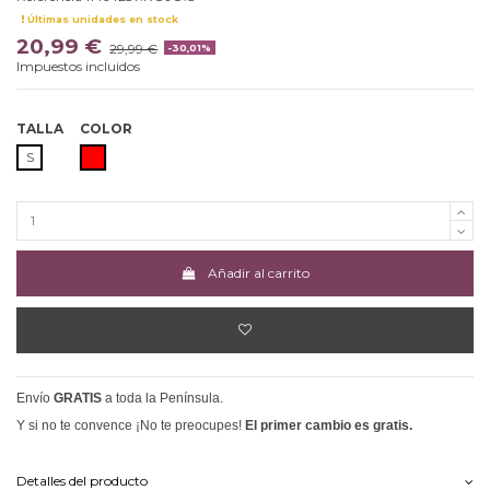
Últimas unidades en stock
20,99 €
29,99 €
-30,01%
Impuestos incluidos
TALLA
COLOR
ROJO
S
Añadir al carrito
Envío
GRATIS
a toda la Península.
Y si no te convence ¡No te preocupes!
El primer cambio es gratis.
Detalles del producto