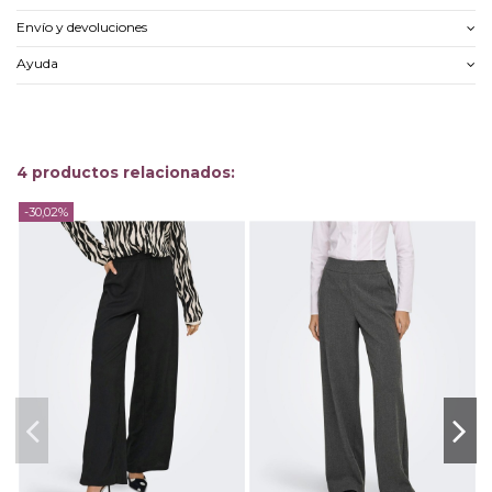
Envío y devoluciones
Ayuda
4 productos relacionados:
-30,02%
-