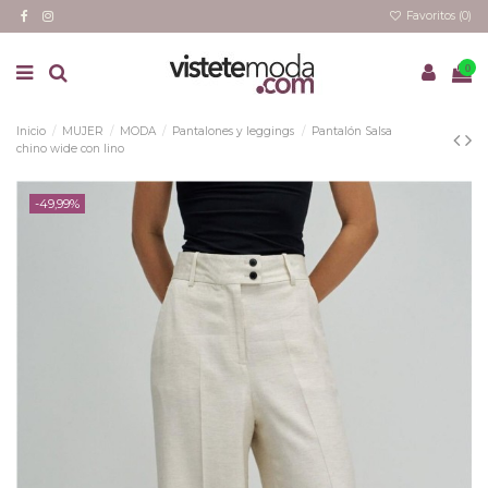
Favoritos (
0
)
0
Inicio
MUJER
MODA
Pantalones y leggings
Pantalón Salsa
chino wide con lino
-49,99%