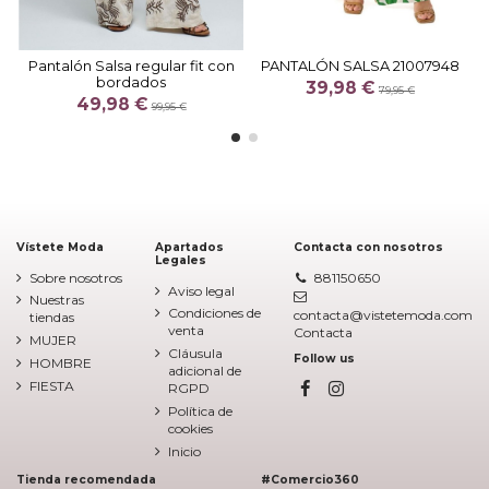
Pantalón Salsa regular fit con
PANTALÓN SALSA 21007948
bordados
39,98 €
79,95 €
49,98 €
99,95 €
Vístete Moda
Apartados
Contacta con nosotros
Legales
Sobre nosotros
881150650
Aviso legal
Nuestras
Condiciones de
contacta@vistetemoda.com
tiendas
venta
Contacta
MUJER
Cláusula
Follow us
HOMBRE
adicional de
FIESTA
RGPD
Política de
cookies
Inicio
Tienda recomendada
#Comercio360