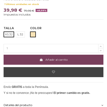
Últimas unidades en stock
39,98 €
79,95 €
-49,99%
Impuestos incluidos
TALLA
COLOR
BEIGE
XS 32
L 32
Añadir al carrito
Envío
GRATIS
a toda la Península.
Y si no te convence ¡No te preocupes!
El primer cambio es gratis.
Detalles del producto