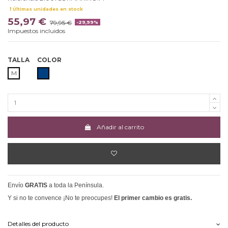
Últimas unidades en stock
55,97 €
79,95 €
-29,99%
Impuestos incluidos
TALLA
COLOR
MARINO
M
Añadir al carrito
Envío
GRATIS
a toda la Península.
Y si no te convence ¡No te preocupes!
El primer cambio es gratis.
Detalles del producto