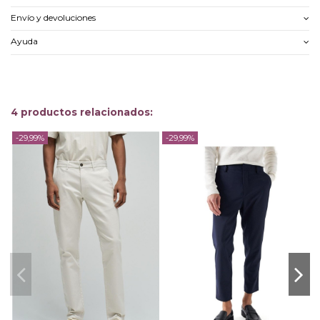
Envío y devoluciones
Ayuda
4 productos relacionados:
-29,99%
-29,99%
-