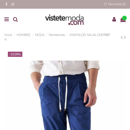
Favoritos (
0
)
0
Inicio
HOMBRE
MODA
Pantalones
PANTALÓN SALSA 21007887
H
-29,99%