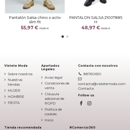
Pantalón Salsa chino s-activ
PANTALON SALSA 21007885
slim fit
H
55,97 €
48,97 €
79,95 €
69,95 €
Vístete Moda
Apartados
Contacta con nosotros
Legales
Sobre nosotros
881150650
Aviso legal
Nuestras
Condiciones de
contacta@vistetemoda.com
tiendas
venta
Contacta
MUJER
Cláusula
Follow us
HOMBRE
adicional de
FIESTA
RGPD
Política de
cookies
Inicio
Tienda recomendada
#Comercio360