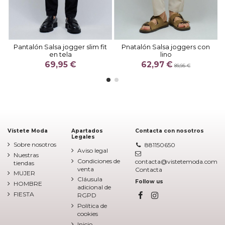
Pantalón Salsa jogger slim fit
Pnatalón Salsa joggers con
en tela
lino
69,95 €
62,97 €
89,95 €
Vístete Moda
Apartados
Contacta con nosotros
Legales
Sobre nosotros
881150650
Aviso legal
Nuestras
Condiciones de
contacta@vistetemoda.com
tiendas
venta
Contacta
MUJER
Cláusula
Follow us
HOMBRE
adicional de
FIESTA
RGPD
Política de
cookies
Inicio