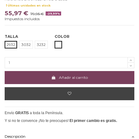
Últimas unidades en stock
55,97 €
79,95 €
-29,99%
Impuestos incluidos
TALLA
COLOR
CRUDO
2932
3032
3232
Añadir al carrito
Envío
GRATIS
a toda la Península.
Y si no te convence ¡No te preocupes!
El primer cambio es gratis.
Descripción