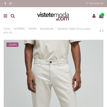
Favoritos (
0
)
0
Inicio
HOMBRE
MODA
Pantalones
Pantalón Salsa chino s-activ
slim fit
-29,99%