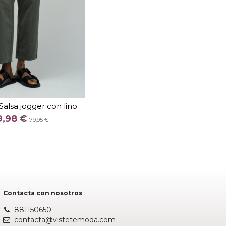
TALLA
Salsa jogger con lino
COLOR
9,98 €
79,95 €
Fuera de stock
Contacta con nosotros
881150650
contacta@vistetemoda.com