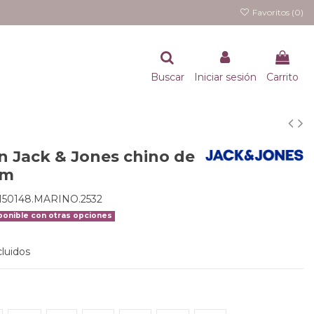
Favoritos (
0
)
Buscar
Iniciar sesión
Carrito
n Jack & Jones chino de
im
150148.MARINO.2532
onible con otras opciones
luidos