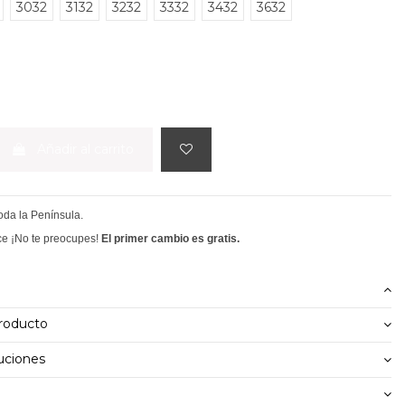
3032
3132
3232
3332
3432
3632
I
Añadir al carrito
toda la Península.
ce ¡No te preocupes!
El primer cambio es gratis.
producto
uciones