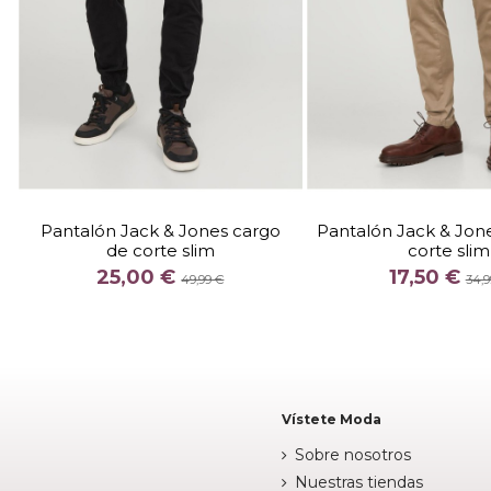
TALLA
TALLA
2832
2932
303
3032
3132
3332
3432
Pantalón Jack & Jones cargo
Pantalón Jack & Jon
3232
3332
3432
de corte slim
corte slim
COLOR
COLOR
25,00 €
17,50 €
NEGRO
MARRON
49,99 €
34,9
BEIG

Añadir al carrito

Añadir al c
Vístete Moda
Sobre nosotros
Nuestras tiendas