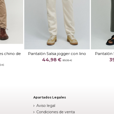
TALLA
2
3132
2832
2932
3132
3232
es chino de
Pantalón Salsa jogger con lino
Pantalón 
3632
COLOR
44,98 €
3
89,95 €
BEIGE
9 €
E


Añadir al carrito
arrito
Apartados Legales
Aviso legal
Condiciones de venta