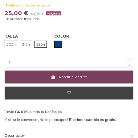
Últimas unidades en stock
25,00 €
49,99 €
-49,99%
Impuestos incluidos
TALLA
COLOR
MARINO
3034
3134
2934
Añadir al carrito
Envío
GRATIS
a toda la Península.
Y si no te convence ¡No te preocupes!
El primer cambio es gratis.
Descripción