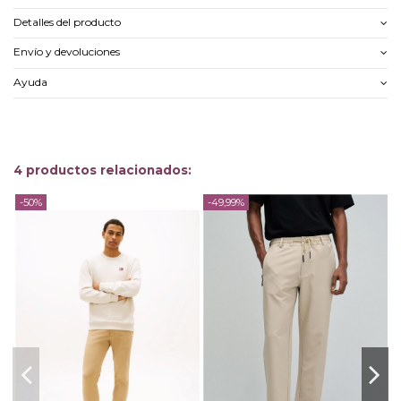
Detalles del producto
Envío y devoluciones
Ayuda
4 productos relacionados:
-50%
-49,99%
-