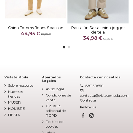
Chino Tommy Jeans Scanton
Pantalón Salsa chino jogger
de tela
44,95 €
89,90 €
34,98 €
69,95 €
Vístete Moda
Apartados
Contacta con nosotros
Legales
Sobre nosotros
881150650
Aviso legal
Nuestras
Condiciones de
contacta@vistetemoda.com
tiendas
venta
Contacta
MUJER
Cláusula
Follow us
HOMBRE
adicional de
FIESTA
RGPD
Política de
cookies
Inicio