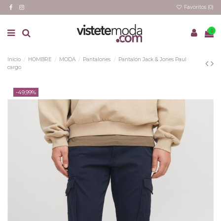
Favoritos (
0
)
0
Inicio
HOMBRE
MODA
Pantalones
Pantalón Jack & Jones Paul
cargo
-49,99%