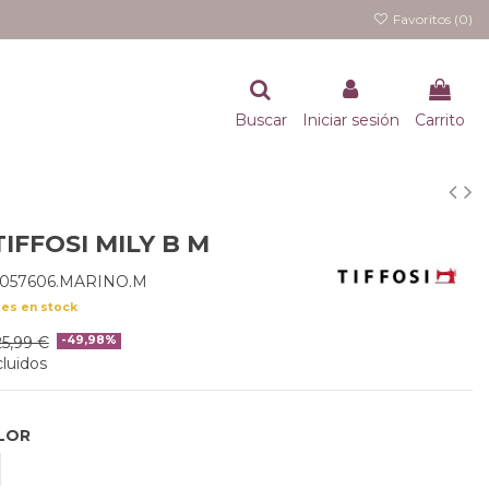
Favoritos (
0
)
Buscar
Iniciar sesión
Carrito
IFFOSI MILY B M
0057606.MARINO.M
des en stock
25,99 €
-49,98%
luidos
LOR
ARINO