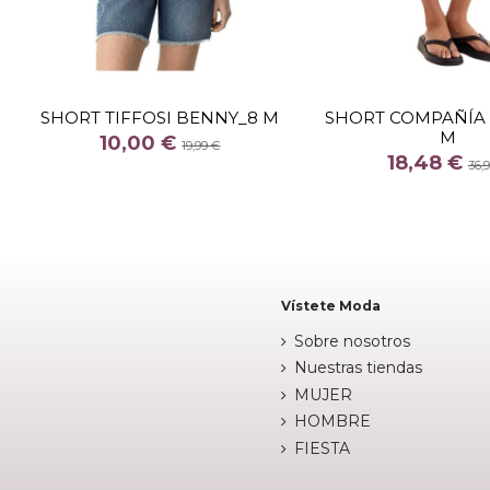
TALLA
26
TALLA
SHORT TIFFOSI BENNY_8 M
SHORT COMPAÑÍA 
M
COLOR
COLOR
10,00 €
19,99 €
18,48 €
AZUL CLARO
36,

Fuera de 

Añadir al carrito
Vístete Moda
Sobre nosotros
Nuestras tiendas
MUJER
HOMBRE
FIESTA