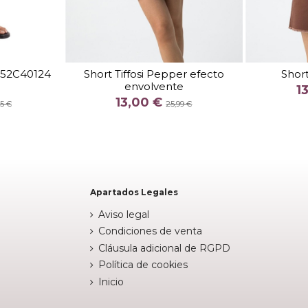
TALLA
52C40124
Short Tiffosi Pepper efecto
Short
envolvente
COLOR
1
13,00 €
95 €
25,99 €

stock
Fuera de stock

Apartados Legales
Aviso legal
Condiciones de venta
Cláusula adicional de RGPD
Política de cookies
Inicio