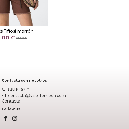
TALLA
30
33
s Tiffosi marrón
COLOR
3,00 €
25,99 €
MARRON
Añadir al carrito
Contacta con nosotros
881150650
contacta@vistetemoda.com
Contacta
Follow us