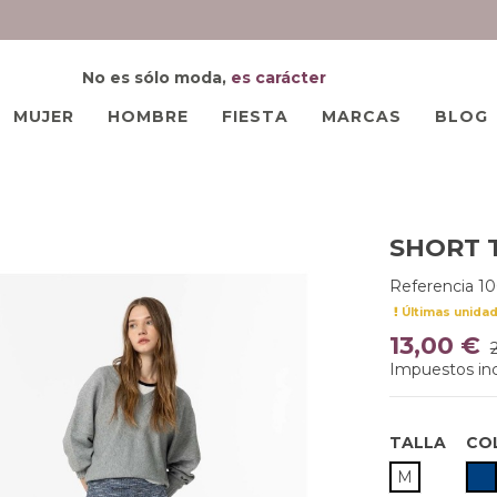
No es sólo moda,
es carácter
MUJER
HOMBRE
FIESTA
MARCAS
BLOG
SHORT T
Referencia
1
Últimas unida
13,00 €
Impuestos inc
TALLA
CO
M
M