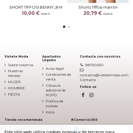
SHORT TIFFOSI BENNY_8 M
Shorts Tiffosi marrón
10,00 €
20,79 €
19,99 €
25,99 €
Vístete Moda
Apartados
Contacta con nosotros
Legales
Sobre nosotros
881150650
Aviso legal
Nuestras
Condiciones de
contacta@vistetemoda.com
tiendas
venta
Contacta
MUJER
Cláusula
Follow us
HOMBRE
adicional de
FIESTA
RGPD
Política de
cookies
Inicio
Tienda recomendada
#Comercio360
Este sitio web utiliza cookies propias y de terceros para