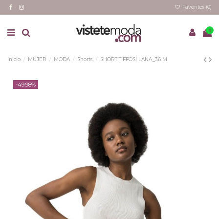
Favoritos (
0
)
0
Inicio
MUJER
MODA
Shorts
SHORT TIFFOSI LANA_36 M
-49,98%