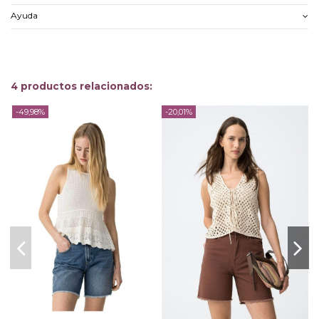
Ayuda
4 productos relacionados:
-49,98%
-20,01%
-