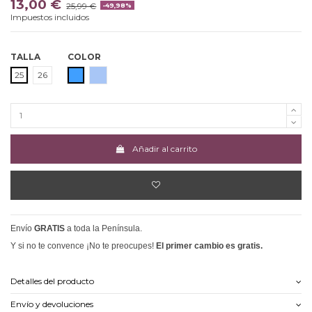
13,00 €
25,99 €
-49,98%
Impuestos incluidos
TALLA
COLOR
AZUL
AZUL CLARO
25
26
Añadir al carrito
Envío
GRATIS
a toda la Península.
Y si no te convence ¡No te preocupes!
El primer cambio es gratis.
Detalles del producto
Envío y devoluciones