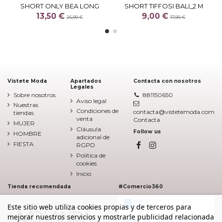
SHORT ONLY BEA LONG
SHORT TIFFOSI BALI_2 M
13,50 €
9,00 €
26,99 €
17,99 €
Vístete Moda
Apartados
Contacta con nosotros
Legales
Sobre nosotros
881150650
Aviso legal
Nuestras
Condiciones de
contacta@vistetemoda.com
tiendas
venta
Contacta
MUJER
Cláusula
Follow us
HOMBRE
adicional de
FIESTA
RGPD
Política de
cookies
Inicio
Tienda recomendada
#Comercio360
Este sitio web utiliza cookies propias y de terceros para
mejorar nuestros servicios y mostrarle publicidad relacionada