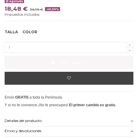
Agotado
18,48 €
36,95 €
-49,99%
Impuestos incluidos
TALLA
COLOR
Añadir al carrito
Envío
GRATIS
a toda la Península.
Y si no te convence ¡No te preocupes!
El primer cambio es gratis.
Detalles del producto
Envío y devoluciones