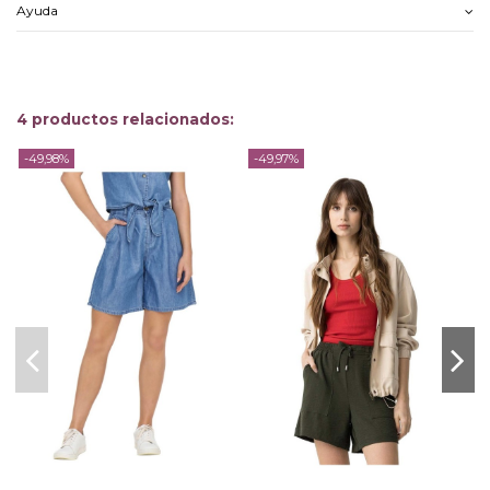
Ayuda
4 productos relacionados:
-49,98%
-49,97%
-