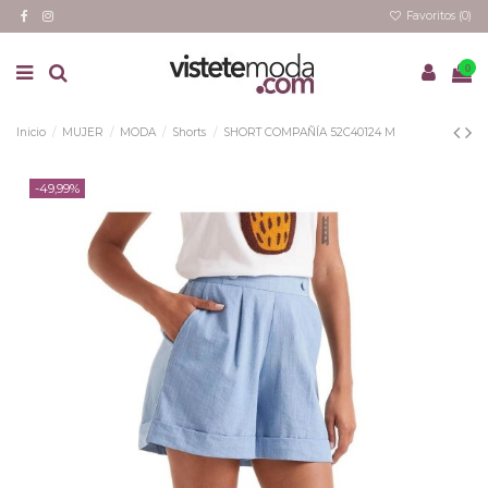
Favoritos (
0
)
0
Inicio
MUJER
MODA
Shorts
SHORT COMPAÑÍA 52C40124 M
-49,99%