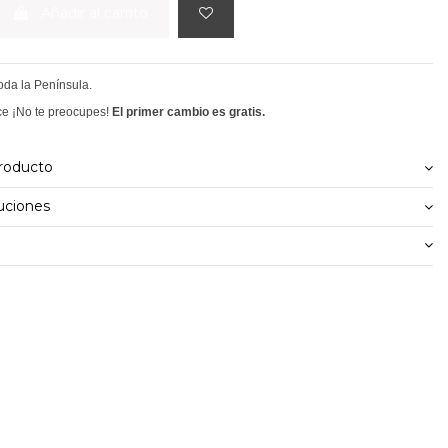
Añadir al carrito
toda la Península.
ce ¡No te preocupes!
El primer cambio es gratis.
producto
uciones