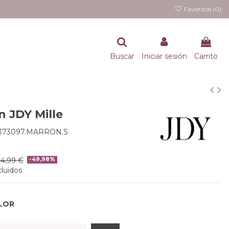
Favoritos (
0
)
Buscar
Iniciar sesión
Carrito
n JDY Mille
5373097.MARRON.S
24,99 €
-49,98%
luidos
LOR