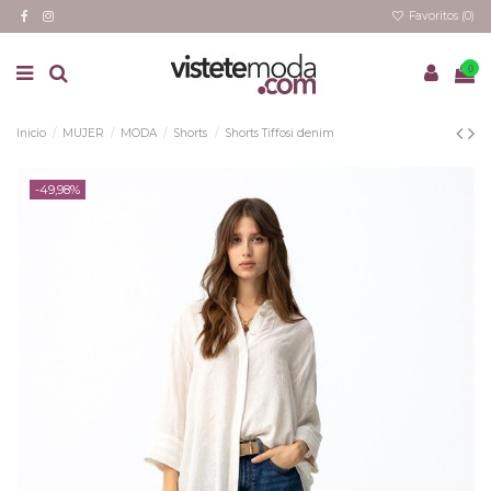
Favoritos (
0
)
0
Inicio
MUJER
MODA
Shorts
Shorts Tiffosi denim
-49,98%