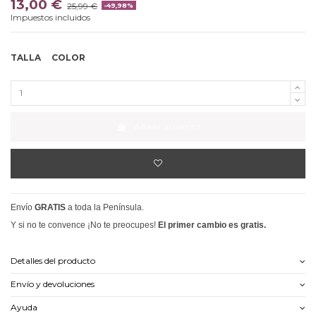
13,00 €
25,99 €
-49,98%
Impuestos incluidos
TALLA
COLOR
Añadir al carrito
Envío
GRATIS
a toda la Península.
Y si no te convence ¡No te preocupes!
El primer cambio es gratis.
Detalles del producto
Envío y devoluciones
Ayuda