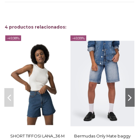
4 productos relacionados:
-49,98%
-49,99%
-
SHORT TIFFOSI LANA_36 M
Bermudas Only Mate baggy