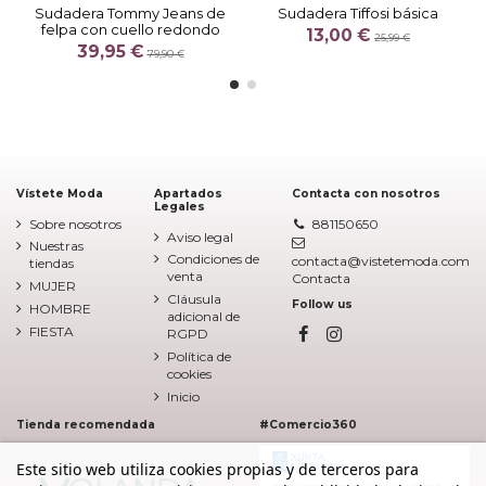
Sudadera Tommy Jeans de
Sudadera Tiffosi básica
felpa con cuello redondo
13,00 €
25,99 €
39,95 €
79,90 €
Vístete Moda
Apartados
Contacta con nosotros
Legales
Sobre nosotros
881150650
Aviso legal
Nuestras
Condiciones de
contacta@vistetemoda.com
tiendas
venta
Contacta
MUJER
Cláusula
Follow us
HOMBRE
adicional de
FIESTA
RGPD
Política de
cookies
Inicio
Tienda recomendada
#Comercio360
Este sitio web utiliza cookies propias y de terceros para