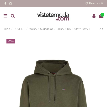
Favoritos (
0
)
0
Inicio
HOMBRE
MODA
Sudaderas
SUDADERA TOMMY 20742 H
-50%