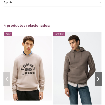
Ayuda
4 productos relacionados:
-50%
-49,98%
-