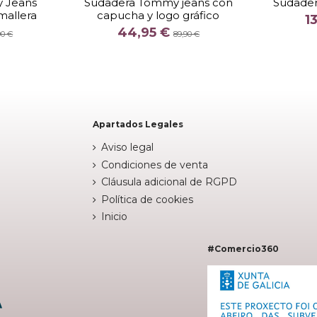
 Jeans
Sudadera Tommy jeans con
Sudadera
mallera
capucha y logo gráfico
COLOR
1
44,95 €
INO
NEGRO
90 €
89,90 €


arrito
Añadir al carrito
Apartados Legales
Aviso legal
Condiciones de venta
Cláusula adicional de RGPD
Política de cookies
Inicio
#Comercio360