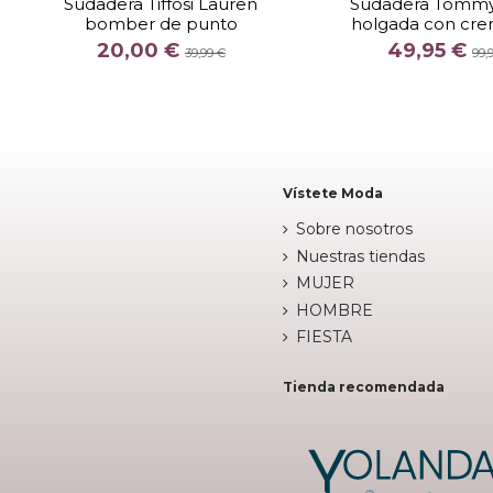
Sudadera Tiffosi Lauren
Sudadera Tommy
bomber de punto
holgada con cre
COLOR
COLOR
20,00 €
49,95 €
CRUDO
MAR
39,99 €
99,


Añadir al carrito
Añadir al c
Vístete Moda
Sobre nosotros
Nuestras tiendas
MUJER
HOMBRE
FIESTA
Tienda recomendada