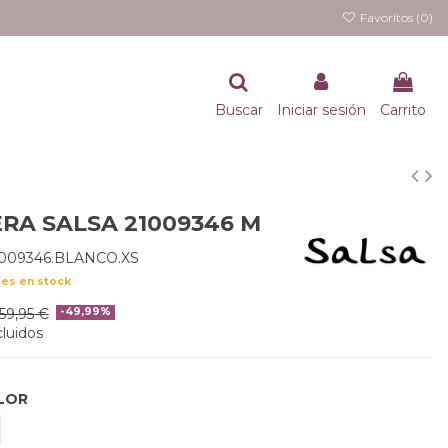
Favoritos (
0
)
Buscar
Iniciar sesión
Carrito
RA SALSA 21009346 M
1009346.BLANCO.XS
des en stock
59,95 €
-49,99%
luidos
LOR
LANCO