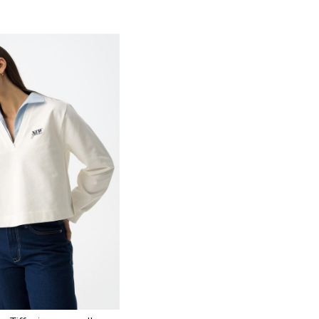
TALLA
S
XL