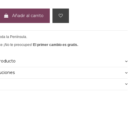
Añadir al carrito
toda la Península.
ce ¡No te preocupes!
El primer cambio es gratis.
producto
uciones