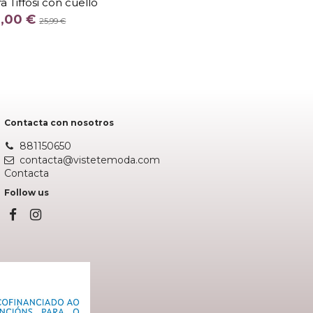
 Tiffosi con cuello
COLOR
3,00 €
25,99 €
MARINO
Añadir al carrito
Contacta con nosotros
881150650
contacta@vistetemoda.com
Contacta
Follow us