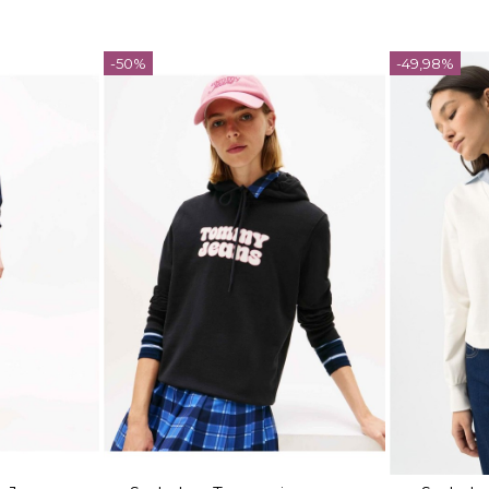
-50%
-49,98%
TALLA
L
XS
S
M
L