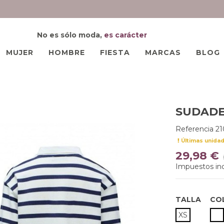
No es sólo moda,
es carácter
MUJER
HOMBRE
FIESTA
MARCAS
BLOG
SUDADE
Referencia
2
Últimas unida
29,98 €
Impuestos inc
TALLA
CO
B
XS