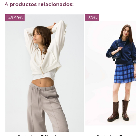
4 productos relacionados:
-49,99%
-50%
TALLA
TALLA
L
XS
S