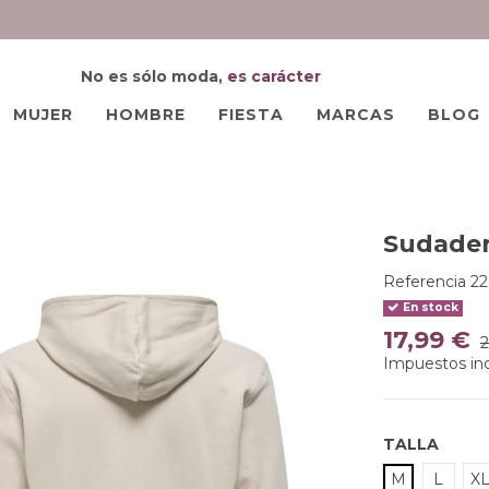
No es sólo moda,
es carácter
MUJER
HOMBRE
FIESTA
MARCAS
BLOG
d
Sudader
Referencia
22
En stock
17,99 €
2
Impuestos inc
TALLA
M
L
X