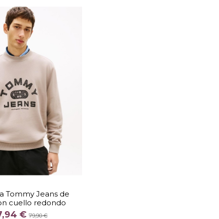
TALLA
M
XL
XXL
a Tommy Jeans de
on cuello redondo
COLOR
7,94 €
BEIGE
79,90 €