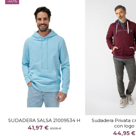
-40%
TALLA
TALLA
M
XXL
SUDADERA SALSA 21009534 H
Sudadera Privata c
con logo
COLOR
COLOR
41,97 €
69,95 €
44,95 €
AZUL CLARO
GRA