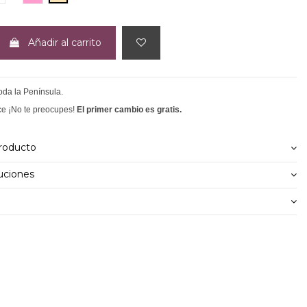
Añadir al carrito
toda la Península.
ce ¡No te preocupes!
El primer cambio es gratis.
producto
uciones