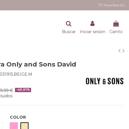
Favoritos (
0
)
Buscar
Iniciar sesión
Carrito
a Only and Sons David
031915.BEIGE.M
9,99 €
-40,01%
luidos
COLOR
ROSA
BEIGE
L