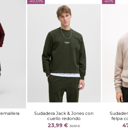
-40,01%
-40%
TALLA
S
M
XL
S
remallera
Sudadera Jack & Jones con
Sudader
cuello redondo
felpa c
COLOR
23,99 €
4
NATE
CAQUI
39,99 €