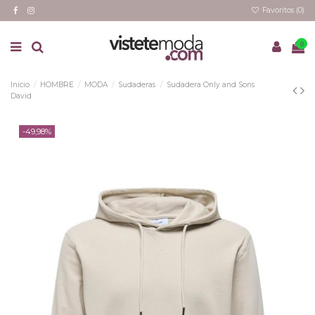
Favoritos (
0
)
0
Inicio
HOMBRE
MODA
Sudaderas
Sudadera Only and Sons
David
-49,98%