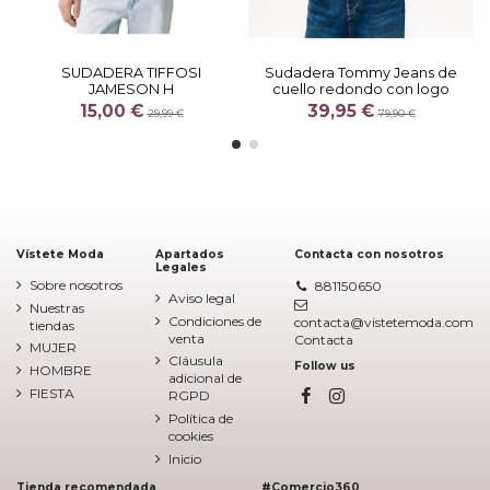
SUDADERA TIFFOSI
Sudadera Tommy Jeans de
JAMESON H
cuello redondo con logo
15,00 €
39,95 €
29,99 €
79,90 €
Vístete Moda
Apartados
Contacta con nosotros
Legales
Sobre nosotros
881150650
Aviso legal
Nuestras
Condiciones de
contacta@vistetemoda.com
tiendas
venta
Contacta
MUJER
Cláusula
Follow us
HOMBRE
adicional de
FIESTA
RGPD
Política de
cookies
Inicio
Tienda recomendada
#Comercio360