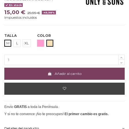
En stock
15,00 €
29,99 €
-49,98%
Impuestos incluidos
TALLA
COLOR
ROSA
BEIGE
M
L
XL
Añadir al carrito
Envío
GRATIS
a toda la Península.
Y si no te convence ¡No te preocupes!
El primer cambio es gratis.
Detalles del producto