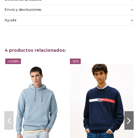
Envío y devoluciones
Ayuda
4 productos relacionados:
-49,98%
-50%
-