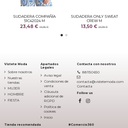
SUDADERA COMPAÑÍA
SUDADERA ONLY SWEAT
51C42024 M
CREW M
23,48 €
13,50 €
46,95 €
26,99 €
Vístete Moda
Apartados
Contacta con nosotros
Legales
Sobre nosotros
881150650
Aviso legal
Nuestras
Condiciones de
contacta@vistetemoda.com
tiendas
venta
Contacta
MUJER
Cláusula
Follow us
HOMBRE
adicional de
FIESTA
RGPD
Política de
cookies
Inicio
Tienda recomendada
#Comercio360