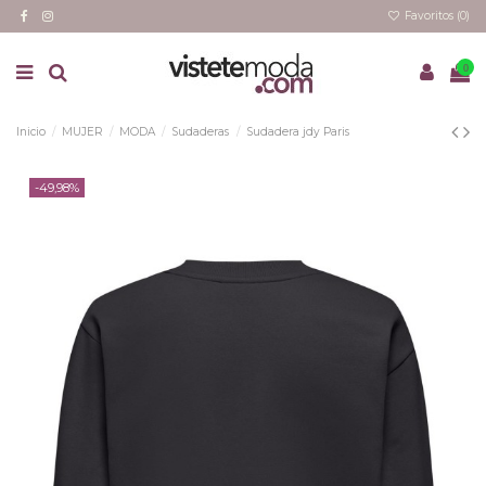
Favoritos (
0
)
0
Inicio
MUJER
MODA
Sudaderas
Sudadera jdy Paris
-49,98%