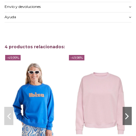
Envío y devoluciones
Ayuda
4 productos relacionados:
-49,99%
-49,98%
-