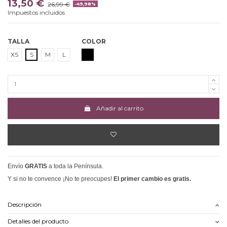
13,50 €
26,99 €
-49,98%
Impuestos incluidos
TALLA
COLOR
NEGRO
XS
S
M
L
Añadir al carrito
Envío
GRATIS
a toda la Península.
Y si no te convence ¡No te preocupes!
El primer cambio es gratis.
Descripción
Detalles del producto