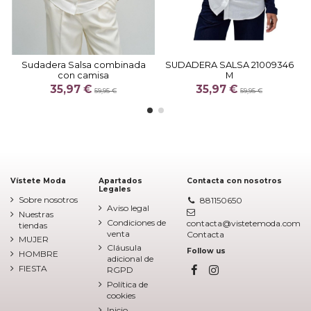
Sudadera Salsa combinada
SUDADERA SALSA 21009346
con camisa
M
35,97 €
35,97 €
59,95 €
59,95 €
Vístete Moda
Apartados
Contacta con nosotros
Legales
Sobre nosotros
881150650
Aviso legal
Nuestras
Condiciones de
contacta@vistetemoda.com
tiendas
venta
Contacta
MUJER
Cláusula
Follow us
HOMBRE
adicional de
FIESTA
RGPD
Política de
cookies
Inicio