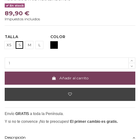
En stock
89,90 €
Impuestos incluidos
TALLA
COLOR
NEGRO
XS
S
M
L
Añadir al carrito
Envío
GRATIS
a toda la Península.
Y si no te convence ¡No te preocupes!
El primer cambio es gratis.
Descripción