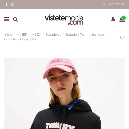
Favoritos (
0
)
0
Inicio
MUJER
MODA
Sudaderas
Sudadera Tommy jeans con
capucha y logo gráfico