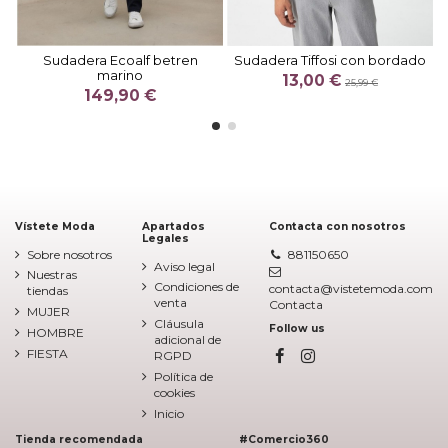
Sudadera Ecoalf betren
Sudadera Tiffosi con bordado
marino
13,00 €
25,99 €
149,90 €
Vístete Moda
Apartados
Contacta con nosotros
Legales
Sobre nosotros
881150650
Aviso legal
Nuestras
Condiciones de
contacta@vistetemoda.com
tiendas
venta
Contacta
MUJER
Cláusula
Follow us
HOMBRE
adicional de
FIESTA
RGPD
Política de
cookies
Inicio
Tienda recomendada
#Comercio360