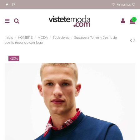
Favoritos (
0
)
0
Inicio
HOMBRE
MODA
Sudaderas
Sudadera Tommy Jeans de
cuello redondo con logo
-50%