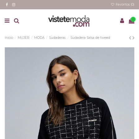
Favoritos (
0
)
0
Inicio
MUJER
MODA
Sudaderas
Sudadera Salsa de tweed