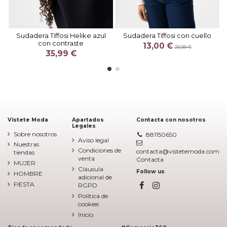
Sudadera Tiffosi Helike azul
Sudadera Tiffosi con cuello
con contraste
13,00 €
25,99 €
35,99 €
Vístete Moda
Apartados
Contacta con nosotros
Legales
Sobre nosotros
881150650
Aviso legal
Nuestras
Condiciones de
contacta@vistetemoda.com
tiendas
venta
Contacta
MUJER
Cláusula
Follow us
HOMBRE
adicional de
FIESTA
RGPD
Política de
cookies
Inicio