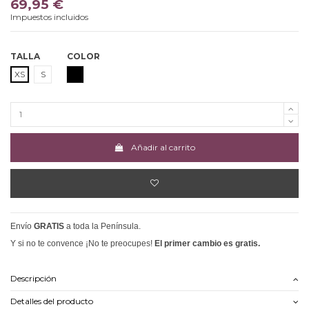
69,95 €
Impuestos incluidos
TALLA
COLOR
NEGRO
XS
S
Añadir al carrito
Envío
GRATIS
a toda la Península.
Y si no te convence ¡No te preocupes!
El primer cambio es gratis.
Descripción
Detalles del producto