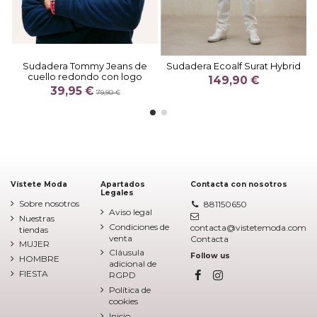
Sudadera Tommy Jeans de
Sudadera Ecoalf Surat Hybrid
cuello redondo con logo
149,90 €
39,95 €
79,90 €
Vístete Moda
Apartados
Contacta con nosotros
Legales
Sobre nosotros
881150650
Aviso legal
Nuestras
Condiciones de
contacta@vistetemoda.com
tiendas
venta
Contacta
MUJER
Cláusula
Follow us
HOMBRE
adicional de
FIESTA
RGPD
Política de
cookies
Inicio