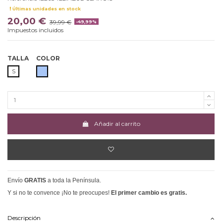
Últimas unidades en stock
20,00 €
39,99 €
-49,99%
Impuestos incluidos
TALLA
COLOR
AZUL CLARO
S
Añadir al carrito
Envío
GRATIS
a toda la Península.
Y si no te convence ¡No te preocupes!
El primer cambio es gratis.
Descripción