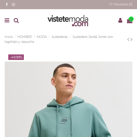
Favoritos (
0
)
0
Inicio
HOMBRE
MODA
Sudaderas
Sudadera Jack& Jones con
logotipo y capucha
-49,99%