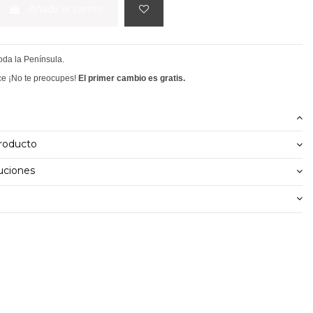
Añadir al carrito
toda la Península.
ce ¡No te preocupes!
El primer cambio es gratis.
producto
uciones