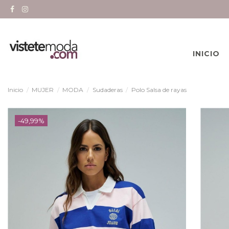
INICIO
Inicio
MUJER
MODA
Sudaderas
Polo Salsa de rayas
-49,99%