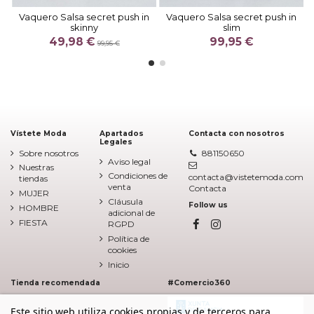
Vaquero Salsa secret push in
Vaquero Salsa secret push in
skinny
slim
49,98 €
99,95 €
99,95 €
Vístete Moda
Apartados
Contacta con nosotros
Legales
Sobre nosotros
881150650
Aviso legal
Nuestras
Condiciones de
contacta@vistetemoda.com
tiendas
venta
Contacta
MUJER
Cláusula
Follow us
HOMBRE
adicional de
FIESTA
RGPD
Política de
cookies
Inicio
Tienda recomendada
#Comercio360
Este sitio web utiliza cookies propias y de terceros para