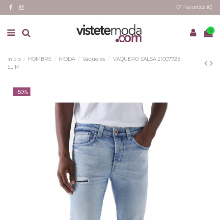
Favoritos (
0
)
0
Inicio
HOMBRE
MODA
Vaqueros
VAQUERO SALSA 21007725
SLIM
-50%