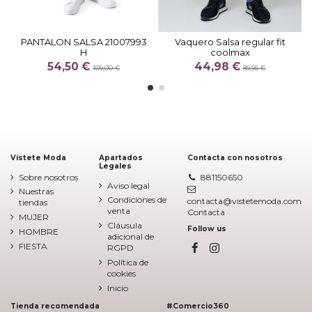
PANTALON SALSA 21007993
Vaquero Salsa regular fit
H
coolmax
54,50 €
44,98 €
109,00 €
89,95 €
Vístete Moda
Apartados
Contacta con nosotros
Legales
Sobre nosotros
881150650
Aviso legal
Nuestras
Condiciones de
contacta@vistetemoda.com
tiendas
venta
Contacta
MUJER
Cláusula
Follow us
HOMBRE
adicional de
FIESTA
RGPD
Política de
cookies
Inicio
Tienda recomendada
#Comercio360