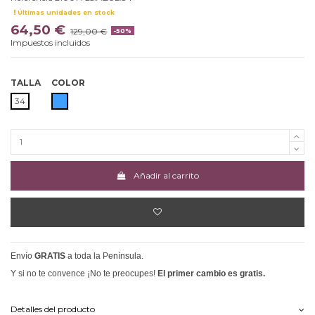
Últimas unidades en stock
64,50 €
129,00 €
-50%
Impuestos incluidos
TALLA
COLOR
AZUL
34
Añadir al carrito
Envío
GRATIS
a toda la Península.
Y si no te convence ¡No te preocupes!
El primer cambio es gratis.
Detalles del producto