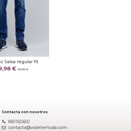
TALLA
 Salsa regular fit
COLOR
9,98 €
99,95 €
Fuera de stock
Contacta con nosotros
881150650
contacta@vistetemoda.com