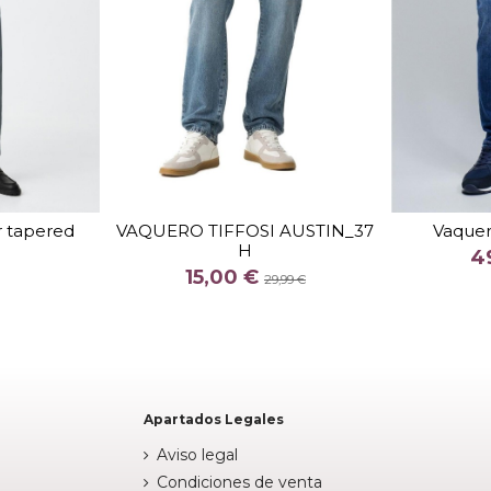
TALLA
30
34
38
er tapered
VAQUERO TIFFOSI AUSTIN_37
Vaquero
H
COLOR
4
15,00 €
 OSCURO
AZUL
29,99 €


arrito
Añadir al carrito
Apartados Legales
Aviso legal
Condiciones de venta