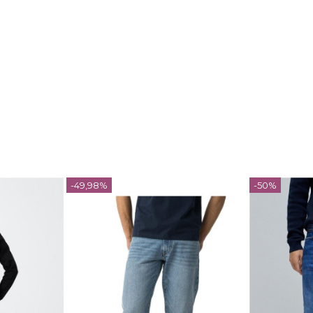
-49,98%
-50%