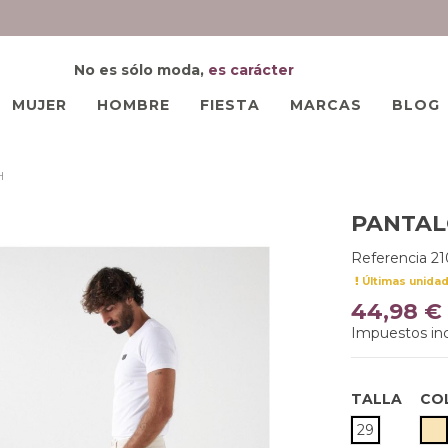
No es sólo moda,
es carácter
MUJER
HOMBRE
FIESTA
MARCAS
BLOG
H
PANTAL
Referencia
21
Últimas unida
44,98 €
Impuestos inc
TALLA
CO
B
29