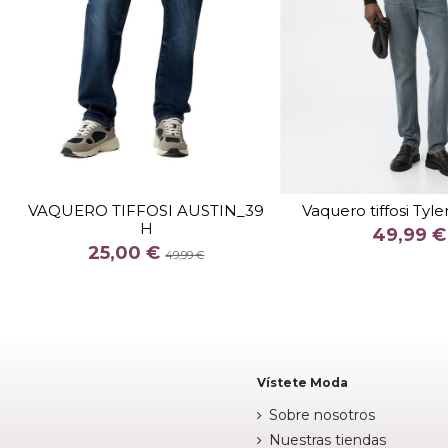
TALLA
TALLA
28
32
36
28
32
VAQUERO TIFFOSI AUSTIN_39
Vaquero tiffosi Tyl
H
COLOR
COLOR
49,99 €
25,00 €
AZUL
AZUL
49,99 €


Añadir al carrito
Añadir al c
Vístete Moda
Sobre nosotros
Nuestras tiendas