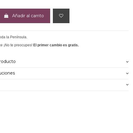
Añadir al carrito
toda la Península.
ce ¡No te preocupes!
El primer cambio es gratis.
producto
uciones