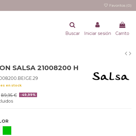
Favoritos (
0
)
Buscar
Iniciar sesión
Carrito
ON SALSA 21008200 H
008200.BEIGE.29
des en stock
89,95 €
-49,99%
luidos
LOR
EIGE
VERDE