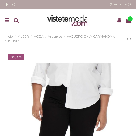
Favoritos (
0
)
0
Inicio
MUJER
MODA
Vaqueros
VAQUERO ONLY CARMAKOMA
AUGUSTA
-49,99%