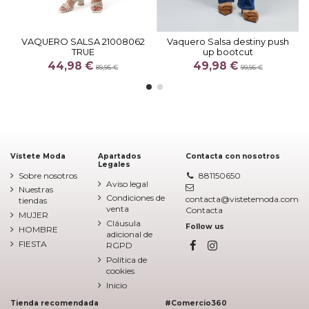
VAQUERO SALSA 21008062
Vaquero Salsa destiny push
TRUE
up bootcut
44,98 €
49,98 €
89,95 €
99,95 €
Vístete Moda
Apartados
Contacta con nosotros
Legales
Sobre nosotros
881150650
Aviso legal
Nuestras
Condiciones de
contacta@vistetemoda.com
tiendas
venta
Contacta
MUJER
Cláusula
Follow us
HOMBRE
adicional de
FIESTA
RGPD
Política de
cookies
Inicio
Tienda recomendada
#Comercio360