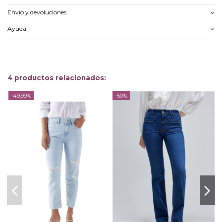
Envío y devoluciones
Ayuda
4 productos relacionados:
-49,99%
-50%
-