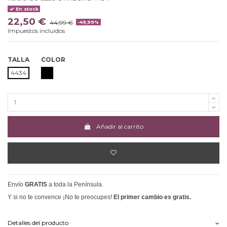
En stock
22,50 €
44,99 €
-49,99%
Impuestos incluidos
TALLA
COLOR
NEGRO
4434
Añadir al carrito
Envío
GRATIS
a toda la Península.
Y si no te convence ¡No te preocupes!
El primer cambio es gratis.
Detalles del producto