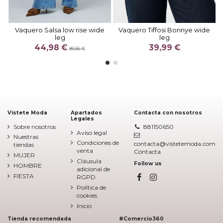
Vaquero Salsa low rise wide
Vaquero Tiffosi Bonnye wide
leg
leg
44,98 €
39,99 €
89,95 €
Vístete Moda
Apartados
Contacta con nosotros
Legales
Sobre nosotros
881150650
Aviso legal
Nuestras
Condiciones de
contacta@vistetemoda.com
tiendas
venta
Contacta
MUJER
Cláusula
Follow us
HOMBRE
adicional de
FIESTA
RGPD
Política de
cookies
Inicio
Tienda recomendada
#Comercio360