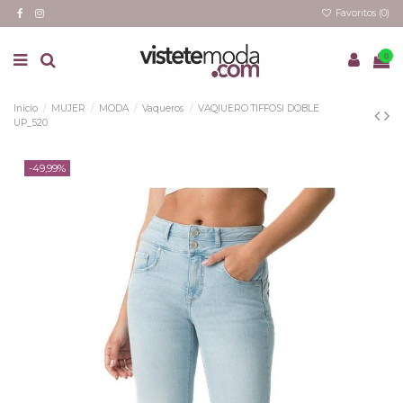
Favoritos (
0
)
0
Inicio
MUJER
MODA
Vaqueros
VAQIUERO TIFFOSI DOBLE
UP_520
-49,99%