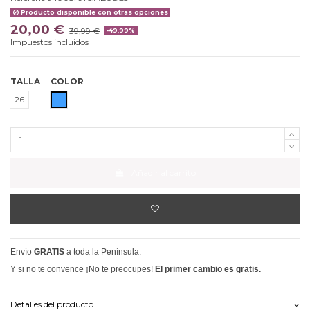
Producto disponible con otras opciones
20,00 €
39,99 €
-49,99%
Impuestos incluidos
TALLA
COLOR
AZUL
26
Añadir al carrito
Envío
GRATIS
a toda la Península.
Y si no te convence ¡No te preocupes!
El primer cambio es gratis.
Detalles del producto