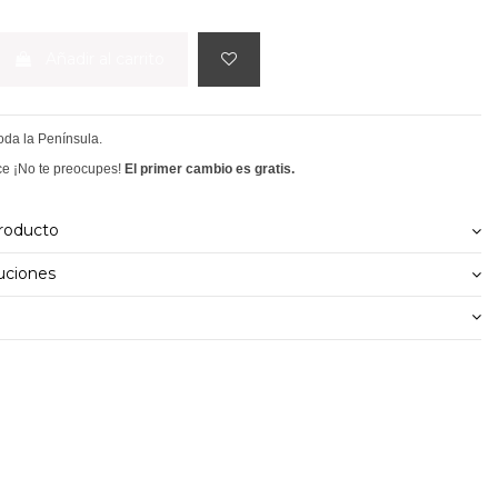
Añadir al carrito
toda la Península.
ce ¡No te preocupes!
El primer cambio es gratis.
producto
uciones