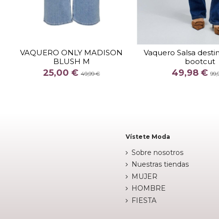
TALLA
M 32
TALLA
VAQUERO ONLY MADISON
Vaquero Salsa desti
BLUSH M
bootcut
COLOR
COLOR
25,00 €
49,98 €
AZUL CLARO
49,99 €
99,

Fuera de 

Añadir al carrito
Vístete Moda
Sobre nosotros
Nuestras tiendas
MUJER
HOMBRE
FIESTA