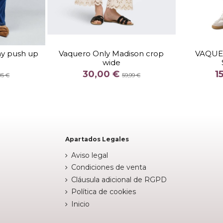
TALLA
S32
M32
ny push up
Vaquero Only Madison crop
VAQUE
wide
COLOR
30,00 €
1
BEIGE
95 €
59,99 €
stock


Añadir al carrito
Apartados Legales
Aviso legal
Condiciones de venta
Cláusula adicional de RGPD
Política de cookies
Inicio