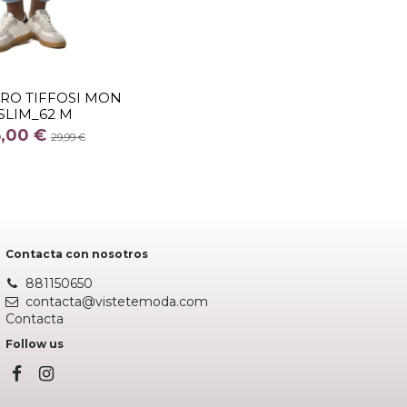
TALLA
28
30
RO TIFFOSI MON
SLIM_62 M
COLOR
5,00 €
AZUL
29,99 €
Añadir al carrito
Contacta con nosotros
881150650
contacta@vistetemoda.com
Contacta
Follow us