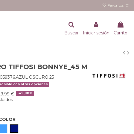
Favoritos (
0
)
Buscar
Iniciar sesión
Carrito
O TIFFOSI BONNYE_45 M
0059376.AZUL OSCURO.25
onible con otras opciones
29,99 €
-49,98%
luidos
COLOR
AZUL
AZUL OSCURO