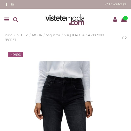
Favoritos (
0
)
0
Inicio
MUJER
MODA
Vaqueros
VAQUERO SALSA 21009819
SECRET
-49,99%