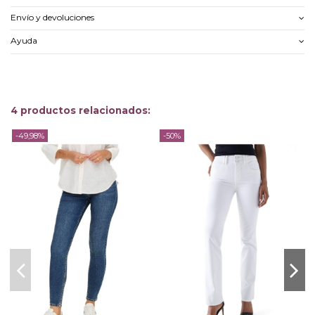
Envío y devoluciones
Ayuda
4 productos relacionados:
-49,98%
-50%
-