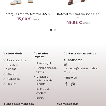
VAQUERO JDY MOON HW M
PANTALON SALSA 21008136
M
15,00 €
29,99 €
49,98 €
99,95 €
Vístete Moda
Apartados
Contacta con nosotros
Legales
Sobre nosotros
881150650
Aviso legal
Nuestras
Condiciones de
contacta@vistetemoda.com
tiendas
venta
Contacta
MUJER
Cláusula
Follow us
HOMBRE
adicional de
FIESTA
RGPD
Política de
cookies
Inicio
Tienda recomendada
#Comercio360