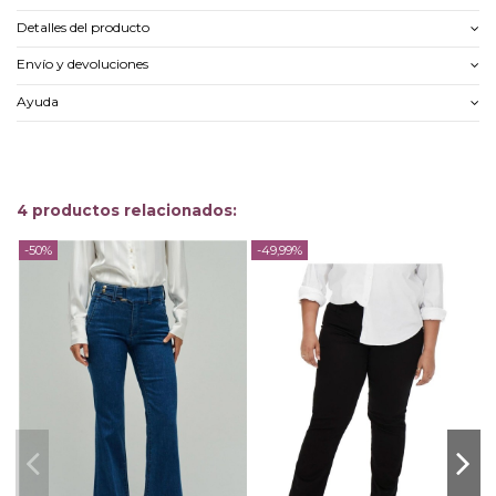
Detalles del producto
Envío y devoluciones
Ayuda
4 productos relacionados:
-50%
-49,99%
-