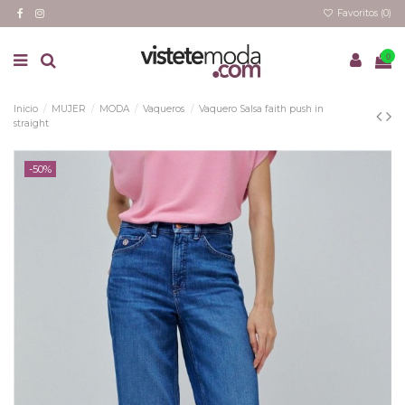
Favoritos (
0
)
0
Inicio
MUJER
MODA
Vaqueros
Vaquero Salsa faith push in
straight
-50%