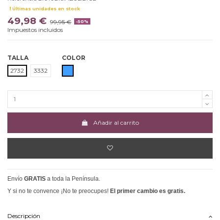
Últimas unidades en stock
49,98 €
99,95 €
-50%
Impuestos incluidos
TALLA
COLOR
AZUL
2732
3332
Añadir al carrito
Envío
GRATIS
a toda la Península.
Y si no te convence ¡No te preocupes!
El primer cambio es gratis.
Descripción