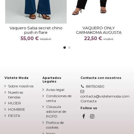
Vaquero Salsa secret chino
VAQUERO ONLY
push in flare
CARMAKOMA AUGUSTA
55,00 €
22,50 €
110,00 €
44,99 €
Vístete Moda
Apartados
Contacta con nosotros
Legales
Sobre nosotros
881150650
Aviso legal
Nuestras
Condiciones de
contacta@vistetemoda.com
tiendas
venta
Contacta
MUJER
Cláusula
Follow us
HOMBRE
adicional de
FIESTA
RGPD
Política de
cookies
Inicio