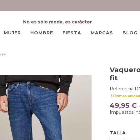
No es sólo moda,
es carácter
MUJER
HOMBRE
FIESTA
MARCAS
BLOG
 fit
Vaquero
fit
Referencia
D
Últimas unida
49,95 €
Impuestos inc
TALLA