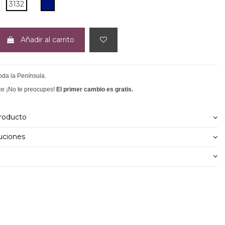
AZUL OSCURO
3132
Añadir al carrito
toda la Península.
ce ¡No te preocupes!
El primer cambio es gratis.
producto
uciones