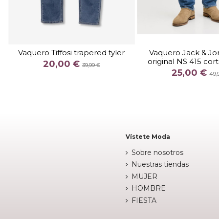
TALLA
TALLA
30
31
32
33
34
2832
2932
303
Vaquero Tiffosi trapered tyler
Vaquero Jack & Jo
36
3232
3332
3432
original NS 415 cor
20,00 €
39,99 €
COLOR
COLOR
25,00 €
49,
AZUL OSCURO
AZUL
AZ


Añadir al carrito
Añadir al c
Vístete Moda
Sobre nosotros
Nuestras tiendas
MUJER
HOMBRE
FIESTA