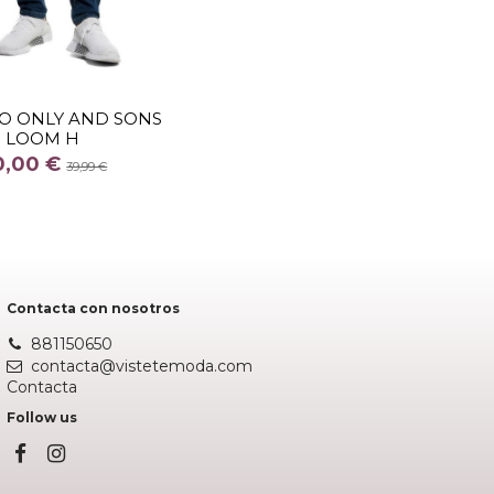
TALLA
3032
O ONLY AND SONS
LOOM H
COLOR
0,00 €
AZUL
39,99 €
Añadir al carrito
Contacta con nosotros
881150650
contacta@vistetemoda.com
Contacta
Follow us