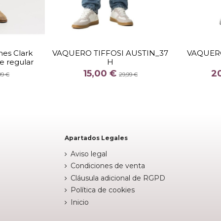
TALLA
2
3132
30
34
38
nes Clark
VAQUERO TIFFOSI AUSTIN_37
VAQUER
te regular
H
COLOR
15,00 €
2
AZUL
99 €
29,99 €
UL CLARO


Añadir al carrito
arrito
Apartados Legales
Aviso legal
Condiciones de venta
Cláusula adicional de RGPD
Política de cookies
Inicio