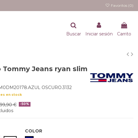
Favoritos (
0
)
Buscar
Iniciar sesión
Carrito
 Tommy Jeans ryan slim
M0DM20178.AZUL OSCURO.3132
des en stock
99,90 €
-50%
luidos
COLOR