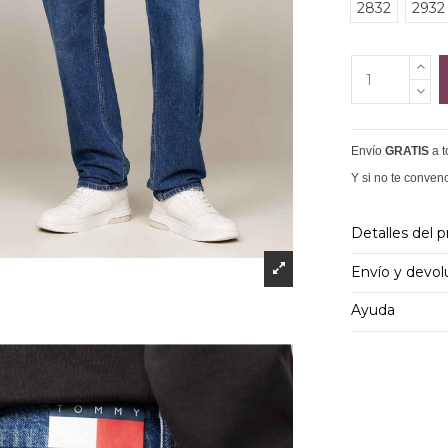
2832
2932
Envío
GRATIS
a 
Y si no te conven
Detalles del 
Envío y devol
Ayuda