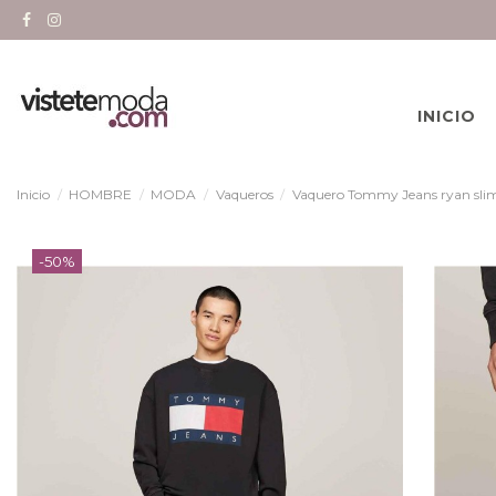
INICIO
Inicio
HOMBRE
MODA
Vaqueros
Vaquero Tommy Jeans ryan slim
-50%