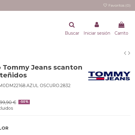
Favoritos (
0
)
Buscar
Iniciar sesión
Carrito
 Tommy Jeans scanton
steñidos
M0DM22168.AZUL OSCURO.2832
99,90 €
-50%
luidos
LOR