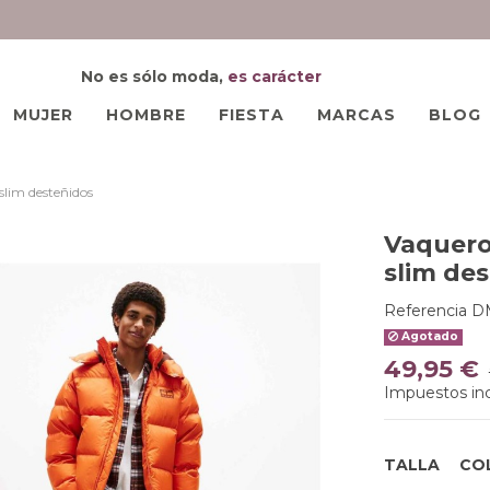
No es sólo moda,
es carácter
MUJER
HOMBRE
FIESTA
MARCAS
BLOG
lim desteñidos
Vaquero
slim de
Referencia
D
Agotado
49,95 €
Impuestos inc
TALLA
CO