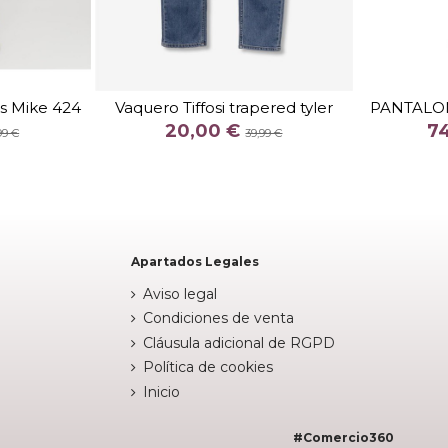
TALLA
30
31
32
33
34
4
3134
36
s Mike 424
Vaquero Tiffosi trapered tyler
PANTALON
COLOR
20,00 €
7
L
99 €
39,99 €
AZUL OSCURO

arrito

Añadir al carrito
Apartados Legales
Aviso legal
Condiciones de venta
Cláusula adicional de RGPD
Política de cookies
Inicio
#Comercio360