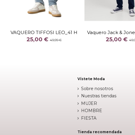
TALLA
TALLA
30
38
2932
3032
303
VAQUERO TIFFOSI LEO_41 H
Vaquero Jack & Jone
COLOR
COLOR
25,00 €
25,00 €
AZUL CLARO
AZU
49,99 €
49,


Añadir al carrito
Añadir al c
Vístete Moda
Sobre nosotros
Nuestras tiendas
MUJER
HOMBRE
FIESTA
Tienda recomendada