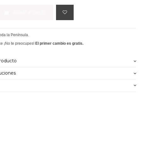
Añadir al carrito
toda la Península.
ce ¡No te preocupes!
El primer cambio es gratis.
producto
uciones