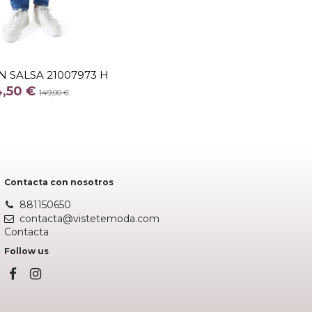
TALLA
31
 SALSA 21007973 H
COLOR
4,50 €
AZUL
149,00 €
Añadir al carrito
Contacta con nosotros
881150650
contacta@vistetemoda.com
Contacta
Follow us