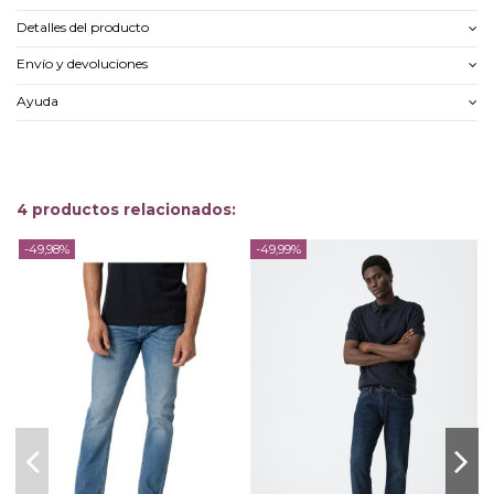
Detalles del producto
Envío y devoluciones
Ayuda
4 productos relacionados:
-49,98%
-49,99%
-