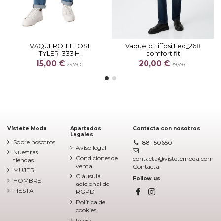
VAQUERO TIFFOSI
Vaquero Tiffosi Leo_268
TYLER_333 H
comfort fit
15,00 €
20,00 €
29,99 €
39,99 €
Vístete Moda
Apartados
Contacta con nosotros
Legales
Sobre nosotros
881150650
Aviso legal
Nuestras
Condiciones de
contacta@vistetemoda.com
tiendas
venta
Contacta
MUJER
Cláusula
Follow us
HOMBRE
adicional de
FIESTA
RGPD
Política de
cookies
Inicio