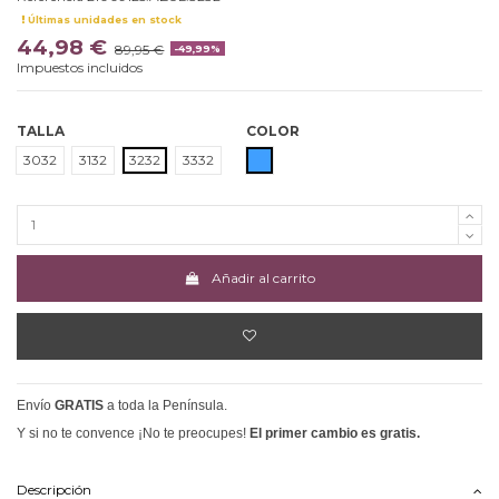
Últimas unidades en stock
44,98 €
89,95 €
-49,99%
Impuestos incluidos
TALLA
COLOR
AZUL
3032
3132
3232
3332
Añadir al carrito
Envío
GRATIS
a toda la Península.
Y si no te convence ¡No te preocupes!
El primer cambio es gratis.
Descripción