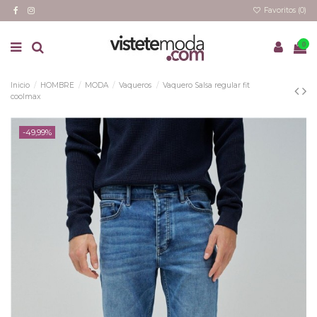
Favoritos (
0
)
0
Inicio
HOMBRE
MODA
Vaqueros
Vaquero Salsa regular fit
coolmax
-49,99%