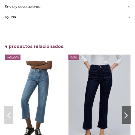
Envío y devoluciones
Ayuda
4 productos relacionados:
-49,99%
-50%
-