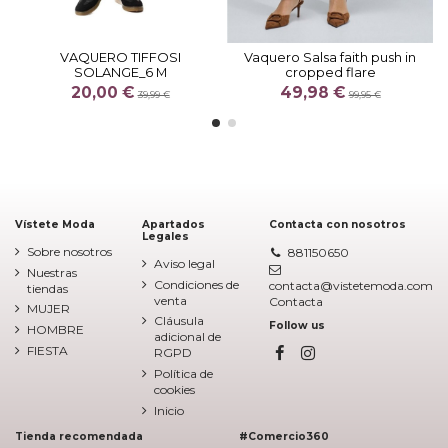
VAQUERO TIFFOSI
Vaquero Salsa faith push in
SOLANGE_6 M
cropped flare
20,00 €
49,98 €
39,99 €
99,95 €
Vístete Moda
Apartados
Contacta con nosotros
Legales
Sobre nosotros
881150650
Aviso legal
Nuestras
Condiciones de
contacta@vistetemoda.com
tiendas
venta
Contacta
MUJER
Cláusula
Follow us
HOMBRE
adicional de
FIESTA
RGPD
Política de
cookies
Inicio
Tienda recomendada
#Comercio360