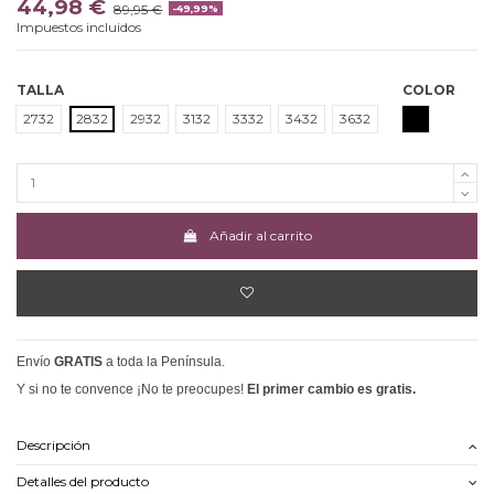
44,98 €
89,95 €
-49,99%
Impuestos incluidos
TALLA
COLOR
NEGRO
2732
2832
2932
3132
3332
3432
3632
Añadir al carrito
Envío
GRATIS
a toda la Península.
Y si no te convence ¡No te preocupes!
El primer cambio es gratis.
Descripción
Detalles del producto