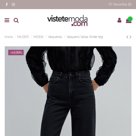
Favoritos (
0
)
0
Inicio
MUJER
MODA
Vaqueros
Vaquero Salsa Wide leg
-49,99%