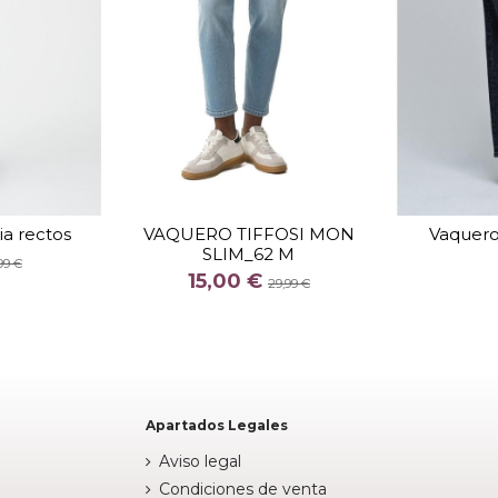
TALLA
28
30
via rectos
VAQUERO TIFFOSI MON
Vaquero 
SLIM_62 M
COLOR
99 €
15,00 €
INO
AZUL
29,99 €


arrito
Añadir al carrito
Apartados Legales
Aviso legal
Condiciones de venta