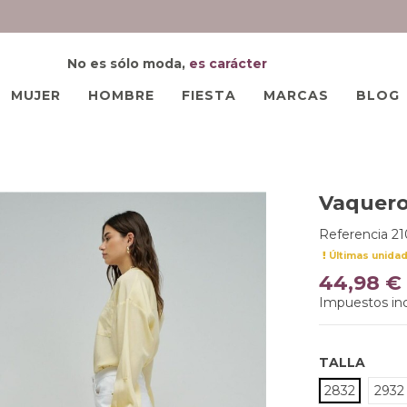
No es sólo moda,
es carácter
MUJER
HOMBRE
FIESTA
MARCAS
BLOG
Vaquero
Referencia
2
Últimas unida
44,98 €
Impuestos inc
TALLA
2832
2932