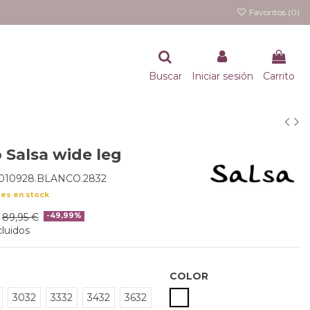
Favoritos (
0
)
Buscar
Iniciar sesión
Carrito
 Salsa wide leg
1010928.BLANCO.2832
des en stock
89,95 €
-49,99%
luidos
COLOR
BLANCO
3032
3332
3432
3632