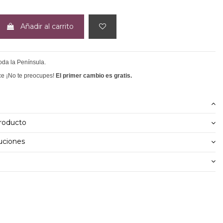
Añadir al carrito
toda la Península.
ce ¡No te preocupes!
El primer cambio es gratis.
producto
uciones