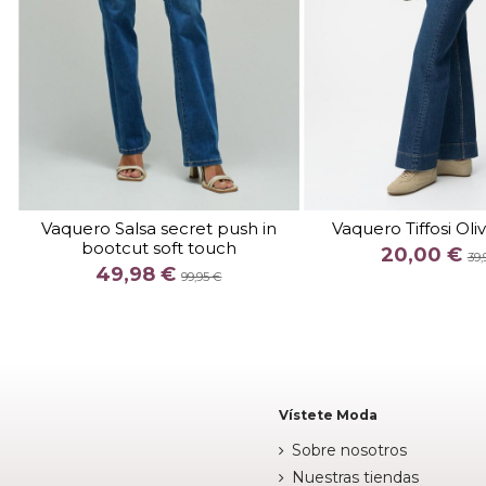
TALLA
TALLA
3632
32
34
Vaquero Salsa secret push in
Vaquero Tiffosi Oli
bootcut soft touch
COLOR
COLOR
20,00 €
39,
49,98 €
AZUL
MAR
99,95 €


Añadir al carrito
Añadir al c
Vístete Moda
Sobre nosotros
Nuestras tiendas