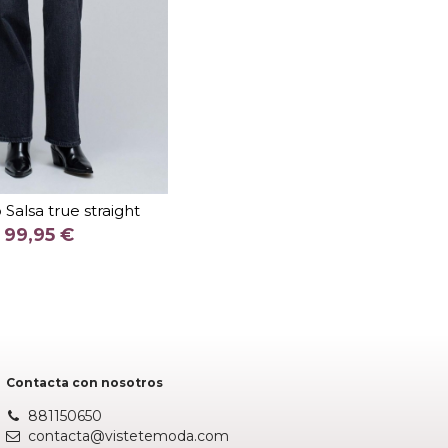
TALLA
2832
2932
Salsa true straight
COLOR
99,95 €
NEGRO
Añadir al carrito
Contacta con nosotros
881150650
contacta@vistetemoda.com