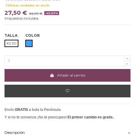
Últimas unidades en stock
27,50 €
54,99 €
-49,99%
Impuestos incluidos
TALLA
COLOR
AZUL
XS 30
Añadir al carrito
Envío
GRATIS
a toda la Península.
Y si no te convence ¡No te preocupes!
El primer cambio es gratis.
Descripción