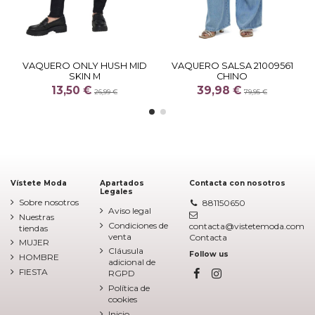
VAQUERO ONLY HUSH MID
VAQUERO SALSA 21009561
SKIN M
CHINO
13,50 €
39,98 €
26,99 €
79,95 €
Vístete Moda
Apartados
Contacta con nosotros
Legales
Sobre nosotros
881150650
Aviso legal
Nuestras
Condiciones de
contacta@vistetemoda.com
tiendas
venta
Contacta
MUJER
Cláusula
Follow us
HOMBRE
adicional de
FIESTA
RGPD
Política de
cookies
Inicio