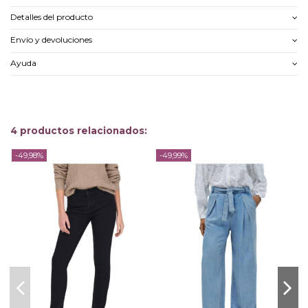
Detalles del producto
Envío y devoluciones
Ayuda
4 productos relacionados:
-49,98%
-49,99%
-