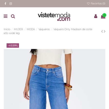
Favoritos (
0
)
0
Inicio
MUJER
MODA
Vaqueros
Vaquero Only Madison de corte
alto wide leg
-49,99%