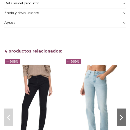
Detalles del producto
Envío y devoluciones
Ayuda
4 productos relacionados:
-49,98%
-49,99%
-