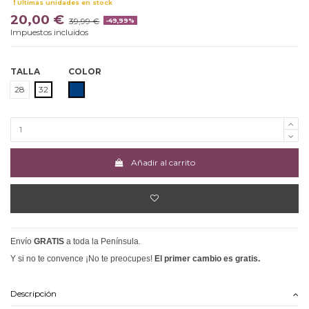
Últimas unidades en stock
20,00 €
39,99 €
-49,99%
Impuestos incluidos
TALLA
COLOR
MARINO
28
32
Añadir al carrito
Envío
GRATIS
a toda la Península.
Y si no te convence ¡No te preocupes!
El primer cambio es gratis.
Descripción