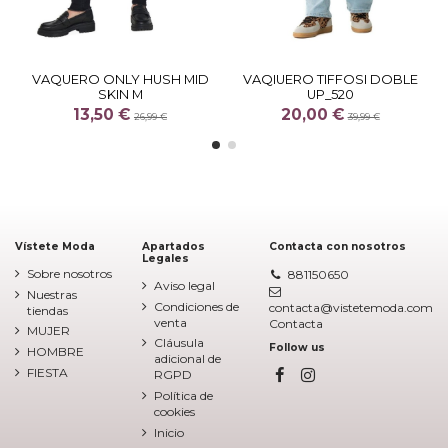
VAQUERO ONLY HUSH MID
VAQIUERO TIFFOSI DOBLE
SKIN M
UP_520
13,50 €
20,00 €
26,99 €
39,99 €
Vístete Moda
Apartados
Contacta con nosotros
Legales
Sobre nosotros
881150650
Aviso legal
Nuestras
Condiciones de
contacta@vistetemoda.com
tiendas
venta
Contacta
MUJER
Cláusula
Follow us
HOMBRE
adicional de
FIESTA
RGPD
Política de
cookies
Inicio