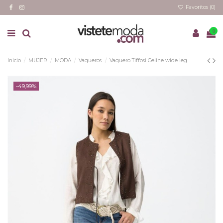
Favoritos (
0
)
0
Inicio
MUJER
MODA
Vaqueros
Vaquero Tiffosi Celine wide leg
-49,99%