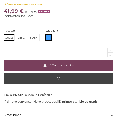
Últimas unidades en stock
41,99 €
59,99 €
-30,01%
Impuestos incluidos
TALLA
COLOR
AZUL
2932
3132
3034
Añadir al carrito
Envío
GRATIS
a toda la Península.
Y si no te convence ¡No te preocupes!
El primer cambio es gratis.
Descripción