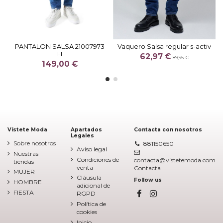
PANTALON SALSA 21007973
Vaquero Salsa regular s-activ
H
62,97 €
89,95 €
149,00 €
Vístete Moda
Apartados
Contacta con nosotros
Legales
Sobre nosotros
881150650
Aviso legal
Nuestras
Condiciones de
contacta@vistetemoda.com
tiendas
venta
Contacta
MUJER
Cláusula
Follow us
HOMBRE
adicional de
FIESTA
RGPD
Política de
cookies
Inicio