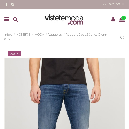
Favoritos (
0
)
0
Inicio
HOMBRE
MODA
Vaqueros
Vaquero Jack & Jones Glenn
036
-30,01%