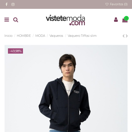
Favoritos (
0
)
0
Inicio
HOMBRE
MODA
Vaqueros
Vaquero Tiffosi slim
-49,98%