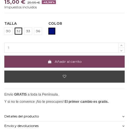
15,00 €
29,99 €
-49,98%
Impuestos incluidos
TALLA
COLOR
AZUL OSCURO
30
32
33
36
Añadir al carrito
Envío
GRATIS
a toda la Península.
Y si no te convence ¡No te preocupes!
El primer cambio es gratis.
Detalles del producto
Envío y devoluciones