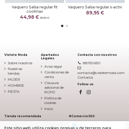
Vaquero Salsa regular fit
Vaquero Salsa regular s-activ
coolmax
89,95 €
44,98 €
89,95 €
Vístete Moda
Apartados
Contacta con nosotros
Legales
Sobre nosotros
881150650
Aviso legal
Nuestras
Condiciones de
contacta@vistetemoda.com
tiendas
venta
Contacta
MUJER
Cláusula
Follow us
HOMBRE
adicional de
FIESTA
RGPD
Política de
cookies
Inicio
Tienda recomendada
#Comercio360
Este sitio web utiliza cookies propias y de terceros para