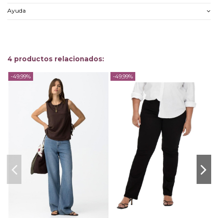
Ayuda
4 productos relacionados:
-49,99%
-49,99%
-