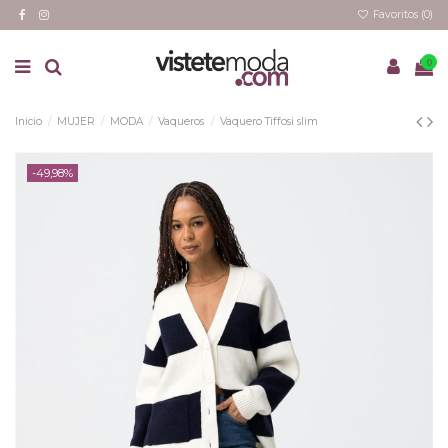
Favoritos (
0
)
0
Inicio
MUJER
MODA
Vaqueros
Vaquero Tiffosi slim
-49,98%