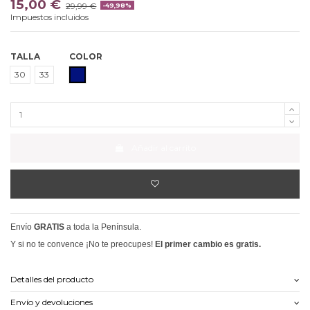
15,00 €
29,99 €
-49,98%
Impuestos incluidos
TALLA
COLOR
AZUL OSCURO
30
33
Añadir al carrito
Envío
GRATIS
a toda la Península.
Y si no te convence ¡No te preocupes!
El primer cambio es gratis.
Detalles del producto
Envío y devoluciones