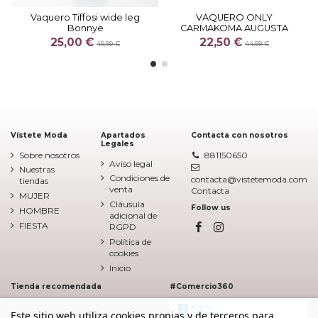
Vaquero Tiffosi wide leg
VAQUERO ONLY
Bonnye
CARMAKOMA AUGUSTA
25,00 €
22,50 €
49,99 €
44,99 €
Vístete Moda
Apartados
Contacta con nosotros
Legales
Sobre nosotros
881150650
Aviso legal
Nuestras
Condiciones de
contacta@vistetemoda.com
tiendas
venta
Contacta
MUJER
Cláusula
Follow us
HOMBRE
adicional de
FIESTA
RGPD
Política de
cookies
Inicio
Tienda recomendada
#Comercio360
Este sitio web utiliza cookies propias y de terceros para