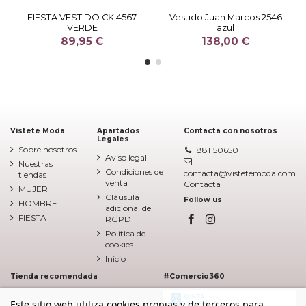
FIESTA VESTIDO CK 4567
Vestido Juan Marcos 2546
VERDE
azul
89,95 €
138,00 €
Vístete Moda
Apartados
Contacta con nosotros
Legales
Sobre nosotros
881150650
Aviso legal
Nuestras
Condiciones de
contacta@vistetemoda.com
tiendas
venta
Contacta
MUJER
Cláusula
Follow us
HOMBRE
adicional de
FIESTA
RGPD
Política de
cookies
Inicio
Tienda recomendada
#Comercio360
Este sitio web utiliza cookies propias y de terceros para