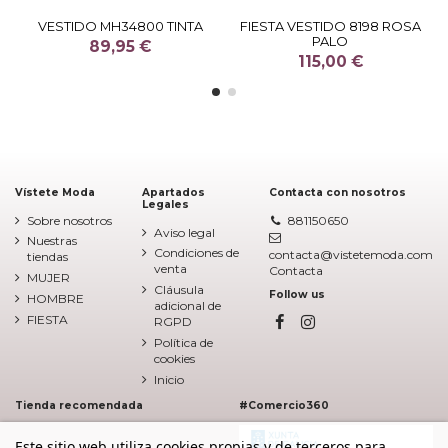
VESTIDO MH34800 TINTA
FIESTA VESTIDO 8198 ROSA
PALO
89,95 €
115,00 €
Vístete Moda
Apartados
Contacta con nosotros
Legales
Sobre nosotros
881150650
Aviso legal
Nuestras
Condiciones de
contacta@vistetemoda.com
tiendas
venta
Contacta
MUJER
Cláusula
Follow us
HOMBRE
adicional de
FIESTA
RGPD
Política de
cookies
Inicio
Tienda recomendada
#Comercio360
Este sitio web utiliza cookies propias y de terceros para