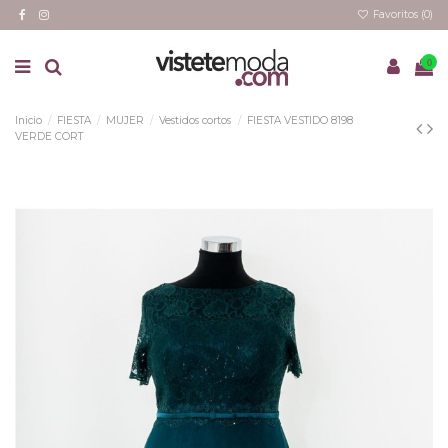
Favoritos (
0
)
0
Inicio
FIESTA
MUJER
Vestidos cortos
FIESTA VESTIDO 8198
VERDE CORT