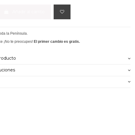
Añadir al carrito
toda la Península.
ce ¡No te preocupes!
El primer cambio es gratis.
producto
uciones