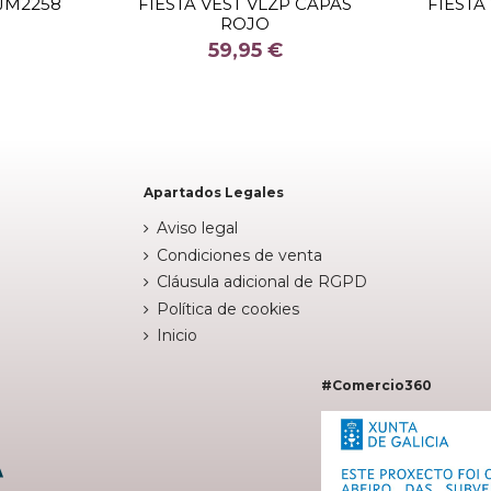
 JM2258
FIESTA VEST VLZP CAPAS
FIESTA
ROJO
COLOR
59,95 €


stock
Fuera de stock
Apartados Legales
Aviso legal
Condiciones de venta
Cláusula adicional de RGPD
Política de cookies
Inicio
#Comercio360