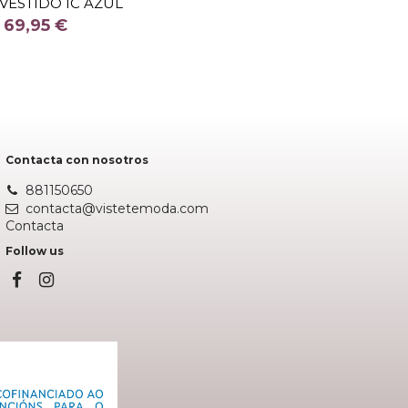
 VESTIDO IC AZUL
COLOR
69,95 €
Fuera de stock
Contacta con nosotros
881150650
contacta@vistetemoda.com
Contacta
Follow us