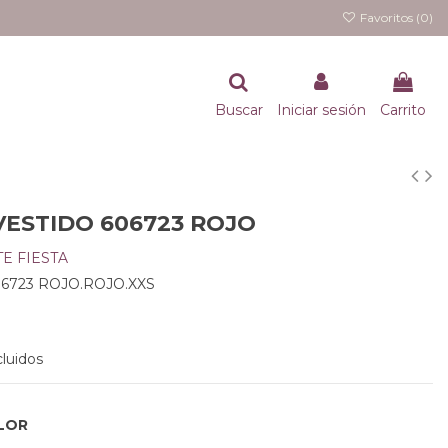
Favoritos (
0
)
Buscar
Iniciar sesión
Carrito
VESTIDO 606723 ROJO
TE FIESTA
06723 ROJO.ROJO.XXS
luidos
LOR