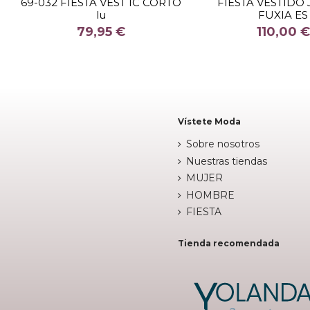
69-032 FIESTA VEST IC CORTO
FIESTA VESTIDO
lu
FUXIA ES
COLOR
COLOR
79,95 €
110,00 €


Fuera de stock
Fuera de 
Vístete Moda
Sobre nosotros
Nuestras tiendas
MUJER
HOMBRE
FIESTA
Tienda recomendada