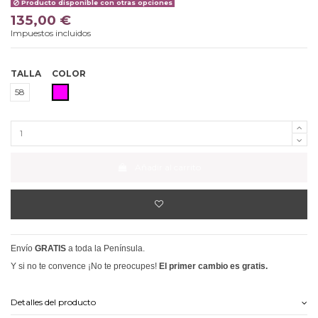
Producto disponible con otras opciones
135,00 €
Impuestos incluidos
TALLA
COLOR
FUCSIA
58
Añadir al carrito
Envío
GRATIS
a toda la Península.
Y si no te convence ¡No te preocupes!
El primer cambio es gratis.
Detalles del producto