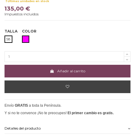
Últimas unidades en stock
135,00 €
Impuestos incluidos
TALLA
COLOR
FUCSIA
58
Añadir al carrito
Envío
GRATIS
a toda la Península.
Y si no te convence ¡No te preocupes!
El primer cambio es gratis.
Detalles del producto