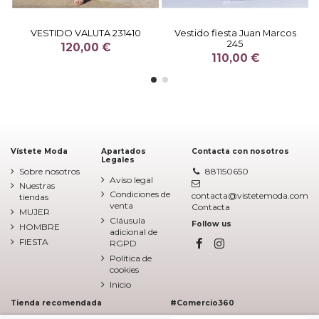
VESTIDO VALUTA 231410
Vestido fiesta Juan Marcos
245
120,00 €
110,00 €
Vístete Moda
Apartados
Contacta con nosotros
Legales
Sobre nosotros
881150650
Aviso legal
Nuestras
Condiciones de
contacta@vistetemoda.com
tiendas
venta
Contacta
MUJER
Cláusula
Follow us
HOMBRE
adicional de
FIESTA
RGPD
Política de
cookies
Inicio
Tienda recomendada
#Comercio360