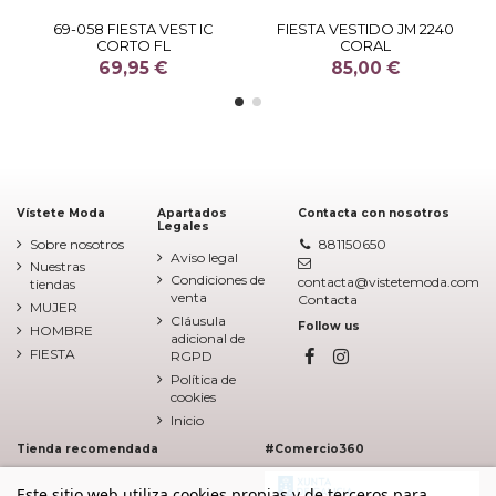
69-058 FIESTA VEST IC
FIESTA VESTIDO JM 2240
CORTO FL
CORAL
69,95 €
85,00 €
Vístete Moda
Apartados
Contacta con nosotros
Legales
Sobre nosotros
881150650
Aviso legal
Nuestras
Condiciones de
contacta@vistetemoda.com
tiendas
venta
Contacta
MUJER
Cláusula
Follow us
HOMBRE
adicional de
FIESTA
RGPD
Política de
cookies
Inicio
Tienda recomendada
#Comercio360
Este sitio web utiliza cookies propias y de terceros para