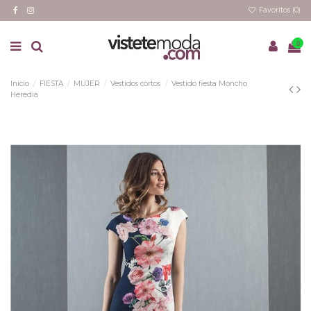
Favoritos (
0
)
0
Inicio
FIESTA
MUJER
Vestidos cortos
Vestido fiesta Moncho
Heredia