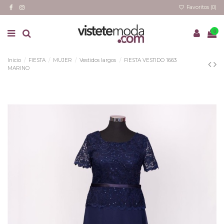
Favoritos (
0
)
0
Inicio
FIESTA
MUJER
Vestidos largos
FIESTA VESTIDO 1663
MARINO