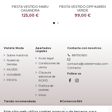
FIESTA VESTIDO MARU
FIESTA VESTIDO DPP KAREN
CASANDRA
VERDE
125,00 €
99,00 €
Vístete Moda
Apartados
Contacta con nosotros
Legales
Sobre nosotros
881150650
Aviso legal
Nuestras
Condiciones de
contacta@vistetemoda.com
tiendas
venta
Contacta
MUJER
Cláusula
Follow us
HOMBRE
adicional de
FIESTA
RGPD
Política de
cookies
Inicio
Tienda recomendada
#Comercio360
Este sitio web utiliza cookies propias y de terceros para