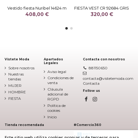
Vestido fiesta Nuribel 14624 m
FIESTA VEST CR 92684 GRIS
408,00 €
320,00 €
Vístete Moda
Apartados
Contacta con nosotros
Legales
Sobre nosotros
881150650
Aviso legal
Nuestras
Condiciones de
contacta@vistetemoda.com
tiendas
venta
Contacta
MUJER
Cláusula
Follow us
HOMBRE
adicional de
FIESTA
RGPD
Política de
cookies
Inicio
Tienda recomendada
#Comercio360
Este sitio web utiliza cookies propias y de terceros para