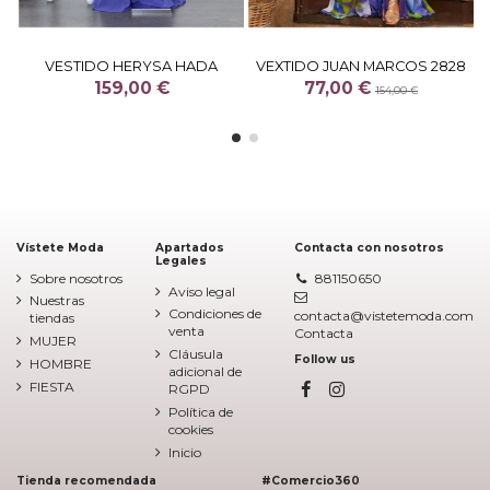
VESTIDO HERYSA HADA
VEXTIDO JUAN MARCOS 2828
159,00 €
77,00 €
154,00 €
Vístete Moda
Apartados
Contacta con nosotros
Legales
Sobre nosotros
881150650
Aviso legal
Nuestras
Condiciones de
contacta@vistetemoda.com
tiendas
venta
Contacta
MUJER
Cláusula
Follow us
HOMBRE
adicional de
FIESTA
RGPD
Política de
cookies
Inicio
Tienda recomendada
#Comercio360